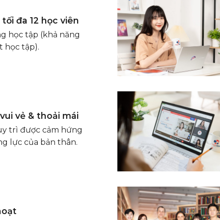
tối đa 12 học viên
g học tập (khả năng
t học tập).
vui vẻ & thoải mái
uy trì được cảm hứng
ng lực của bản thân.
hoạt