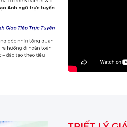
đã có hơn 5 năm đi vào
tạo Anh ngữ trực tuyến
nh Giao Tiếp Trực Tuyến
ững góc nhìn tổng quan
n ra hướng đi hoàn toàn
 – đào tạo theo tiêu
TRIẾT LÝ GI