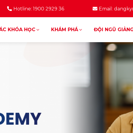
Hotline: 1900 2929 36
Email: dangk
ÁC KHÓA HỌC
KHÁM PHÁ
ĐỘI NGŨ GIẢNG