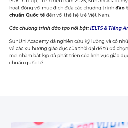
(SUG Group). Tính đến năm 2025, SunUni Academy 
hoạt động với mục đích đưa các chương trình
đào 
chuẩn Quốc tế
đến với thế hệ trẻ Việt Nam.
Các chương trình đào tạo nổi bật:
IELTS & Tiếng A
SunUni Academy đã nghiên cứu kỹ lưỡng và có nh
về các xu hướng giáo dục của thời đại để từ đó chọ
mới nhằm bắt kịp đà phát triển của lĩnh vực giáo dục
chuẩn quốc tế.