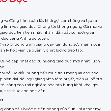
và đồng hành dẫn lối, khơi gợi cảm hứng và tạo ra
 lĩnh vực giáo dục. Chúng tôi không ngừng đổi mới và
iáo dục tiên tiến nhất, nhằm dẫn dắt xu hướng và
o dục tiếng Anh trực tuyến.
 vào chương trình giảng dạy, tận dụng sức mạnh của
ản lý học viện và quản lý chất lượng đào tạo.
u và cập nhật các xu hướng giáo dục mới nhất, luôn
ơn.
ọi nỗ lực đều hướng đến mục tiêu mang lại cho học
 hiện đại, đội ngũ giảng viên tâm huyết, dịch vụ hỗ trợ
ôi nâng cao trải nghiệm học tập hứng khởi, khơi gợi
c tri thức cho học viên.
ận
cũng đánh dấu bước đi tiên phong của SunUni Academy