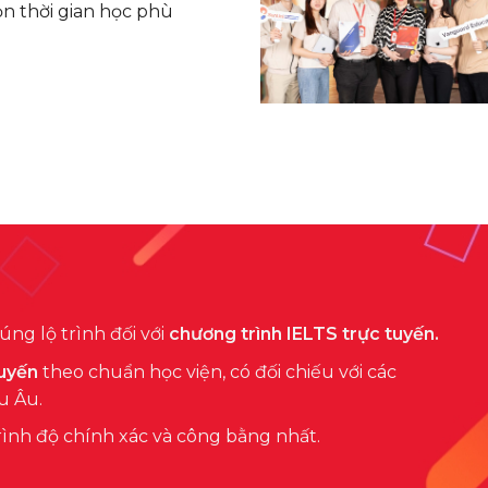
ọn thời gian học phù
ng lộ trình đối với
chương trình IELTS trực tuyến.
tuyến
theo chuẩn học viện, có đối chiếu với các
u Âu.
rình độ chính xác và công bằng nhất.