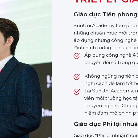
Giáo dục Tiên phong
SunUni Academy tiên phong 
những chuẩn mực mới trong
áp dụng những công nghệ g
định hình tương lai của giá
Áp dụng công nghệ 4.0
chuyển đổi số trong qu
Không ngừng nghiên cứ
nghĩ cách để làm tốt h
Tại SunUni Academy, m
viên môi trường học tập
chuyên nghiệp. Chúng t
niềm đam mê chinh phụ
Giáo dục Phi lợi nhu
Giáo dục “Phi lợi nhuận” 