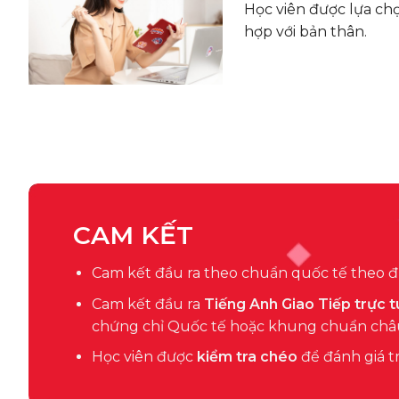
Học viên được lựa ch
hợp với bản thân.
CAM KẾT
Cam kết đầu ra theo chuẩn quốc tế theo đú
Cam kết đầu ra
Tiếng Anh Giao Tiếp trực 
chứng chỉ Quốc tế hoặc khung chuẩn châ
Học viên được
kiểm tra chéo
để đánh giá t