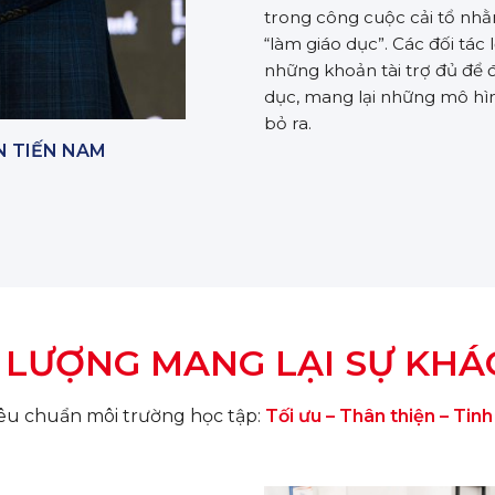
trong công cuộc cải tổ nhằm
“làm giáo dục”. Các đối tác
những khoản tài trợ đủ để đ
dục, mang lại những mô hìn
bỏ ra.
N TIẾN NAM
 LƯỢNG MANG LẠI SỰ KHÁC
êu chuẩn môi trường học tập:
Tối ưu – Thân thiện – Tinh