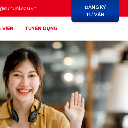
ĐĂNG KÝ
y@sununi.edu.vn
TƯ VẤN
 VIÊN
TUYỂN DỤNG