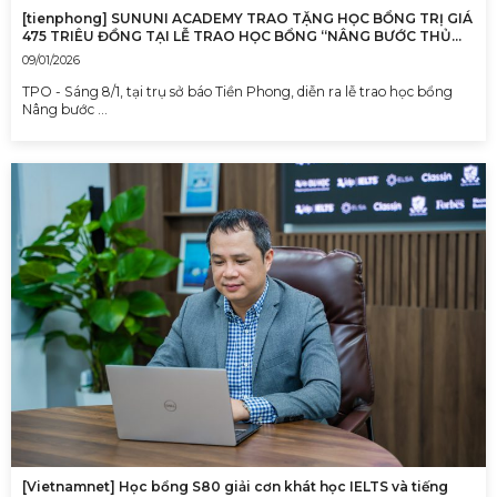
[tienphong] SUNUNI ACADEMY TRAO TẶNG HỌC BỔNG TRỊ GIÁ
475 TRIÊU ĐỒNG TẠI LỄ TRAO HỌC BỔNG “NÂNG BƯỚC THỦ
KHOA 2025”
09/01/2026
TPO - Sáng 8/1, tại trụ sở báo Tiền Phong, diễn ra lễ trao học bổng
Nâng bước …
[Vietnamnet] Học bổng S80 giải cơn khát học IELTS và tiếng