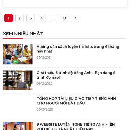
1
2
3
4
…
18
XEM NHIỀU NHẤT
Hướng dẫn cách luyện thi Ielts trong 6 tháng
hay nhất
03/12/2021
Giới thiệu 6 trình độ tiếng Anh – Bạn đang ở
trình độ nào?
06/12/2022
TỔNG HỢP TÀI LIỆU GIAO TIẾP TIẾNG ANH
CHO NGƯỜI MỚI BẮT ĐẦU
05/05/2025
9 WEBSITE LUYỆN NGHE TIẾNG ANH MIỄN
PHÍ HIỆU QUẢ NHẤT HIỆN NAY