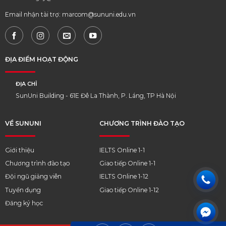
Email nhận tài trợ: marcom@sununi.edu.vn
ĐỊA ĐIỂM HOẠT ĐỘNG
ĐỊA CHỈ
SunUni Building - 61E Đê La Thành, P. Láng, TP Hà Nội
VỀ SUNUNI
CHƯƠNG TRÌNH ĐÀO TẠO
Giới thiệu
IELTS Online 1-1
Chương trình đào tạo
Giao tiếp Online 1-1
Đội ngũ giảng viên
IELTS Online 1-12
Tuyển dụng
Giao tiếp Online 1-12
Đăng ký học