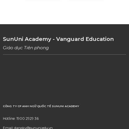
01/08/2023
TỔNG HỢP 9 LOẠI LINKING WORDS THÔNG
DỤNG VÀ CÁCH VẬN DỤNG
17/06/2023
SunUni Academy - Vanguard Education
Giáo dục Tiên phong
CÔNG TY CP ANH NGỮ QUỐC TẾ SUNUNI ACADEMY
Hotline: 1900 2929 36
Email: dangky@sununi.edu.vn