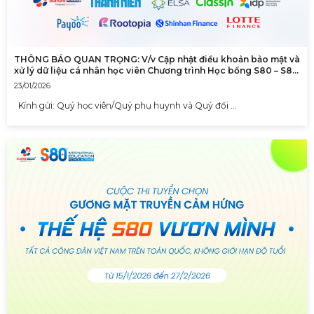
THÔNG BÁO QUAN TRỌNG: V/v Cập nhật điều khoản bảo mật và
xử lý dữ liệu cá nhân học viên Chương trình Học bổng S80 – S80
International Education Scholarship
23/01/2026
Kính gửi: Quý học viên/Quý phụ huynh và Quý đối …