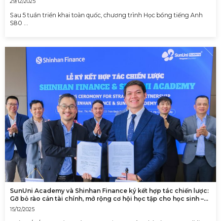
29/12/2025
Sau 5 tuần triển khai toàn quốc, chương trình Học bổng tiếng Anh
S80 …
SunUni Academy và Shinhan Finance ký kết hợp tác chiến lược:
Gỡ bỏ rào cản tài chính, mở rộng cơ hội học tập cho học sinh –
sinh viên Việt Nam
15/12/2025