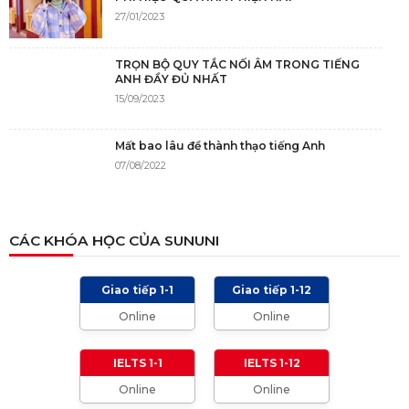
27/01/2023
TRỌN BỘ QUY TẮC NỐI ÂM TRONG TIẾNG
ANH ĐẦY ĐỦ NHẤT
15/09/2023
Mất bao lâu để thành thạo tiếng Anh
07/08/2022
NGUỒN GỐC CỦA TIẾNG ANH
CÁC KHÓA HỌC CỦA SUNUNI
05/12/2021
Giao tiếp 1-1
Giao tiếp 1-12
TIÊU CHÍ CHẤM IELTS SPEAKING, WRITING
Online
Online
2024 VÀ NHỮNG LƯU Ý
01/01/2024
IELTS 1-1
IELTS 1-12
Online
Online
TỔNG HỢP CÁCH XƯNG HÔ TRONG TIẾNG
ANH (Từ formal đến informal)