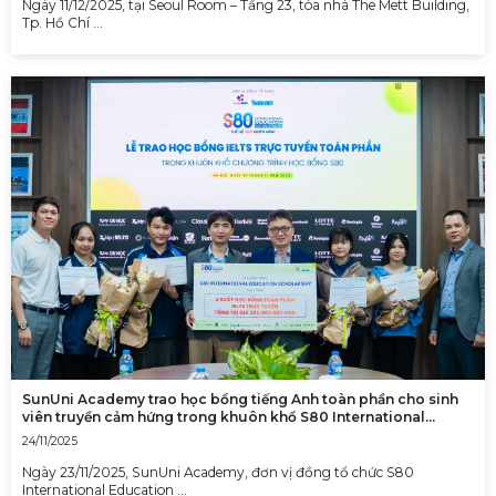
Ngày 11/12/2025, tại Seoul Room – Tầng 23, tòa nhà The Mett Building,
Tp. Hồ Chí …
SunUni Academy trao học bổng tiếng Anh toàn phần cho sinh
viên truyền cảm hứng trong khuôn khổ S80 International
Education Scholarship
24/11/2025
Ngày 23/11/2025, SunUni Academy, đơn vị đồng tổ chức S80
International Education …