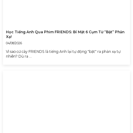
Học Tiếng Anh Qua Phim FRIENDS: Bí Mật 6 Cụm Từ “Bật” Phản
Xạ!
04/08/2026
Vì sao cứ cày FRIENDS là tiếng Anh lại tự động "bật" ra phản xạ tự
nhiên? Dù ra …