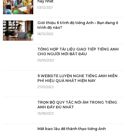
hay nhất
03/12/2021
Giới thiệu 6 trình độ tiếng Anh – Bạn đang ở
trình độ nào?
06/12/2022
TỔNG HỢP TÀI LIỆU GIAO TIẾP TIẾNG ANH
CHO NGƯỜI MỚI BẮT ĐẦU
05/05/2025
9 WEBSITE LUYỆN NGHE TIẾNG ANH MIỄN
PHÍ HIỆU QUẢ NHẤT HIỆN NAY
27/01/2023
TRỌN BỘ QUY TẮC NỐI ÂM TRONG TIẾNG
ANH ĐẦY ĐỦ NHẤT
15/09/2023
Mất bao lâu để thành thạo tiếng Anh