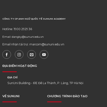
CÔNG TY CP ANH NGỮ QUỐC TẾ SUNUNI ACADEMY
Hotline: 1900 2929 36
Email: dangky@sununi.edu.vn
Email nhận tài trợ: marcom@sununi.edu.vn
ĐỊA ĐIỂM HOẠT ĐỘNG
ĐỊA CHỈ
SunUni Building - 61E Đê La Thành, P. Láng, TP Hà Nội
VỀ SUNUNI
CHƯƠNG TRÌNH ĐÀO TẠO