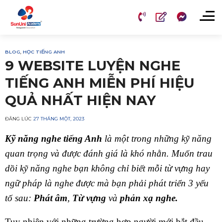
Chuyển
đến
nội
dung
BLOG
,
HỌC TIẾNG ANH
9 WEBSITE LUYỆN NGHE
TIẾNG ANH MIỄN PHÍ HIỆU
QUẢ NHẤT HIỆN NAY
ĐĂNG LÚC
27 THÁNG MỘT, 2023
Kỹ năng nghe tiếng Anh
là một trong những kỹ năng
quan trọng và được đánh giá là khó nhằn. Muốn trau
dồi kỹ năng nghe bạn không chỉ biết mỗi từ vựng hay
ngữ pháp là nghe được mà bạn phải phát triển 3 yếu
tố sau:
Phát âm
,
Từ vựng
và
phản xạ nghe.
Tuy nhiên với những trường hợp người mới bắt đầu