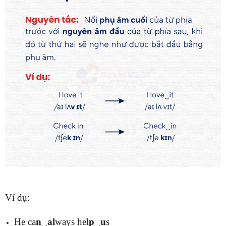
Ví dụ:
He ca
n
‿
al
ways hel
p
‿
u
s