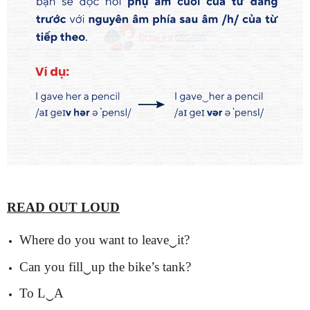
READ OUT LOUD
Where do you want to leave‿it?
Can you fill‿up the bike’s tank?
To L‿A