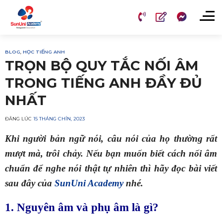
Chuyển
đến
nội
dung
BLOG
,
HỌC TIẾNG ANH
TRỌN BỘ QUY TẮC NỐI ÂM
TRONG TIẾNG ANH ĐẦY ĐỦ
NHẤT
ĐĂNG LÚC
15 THÁNG CHÍN, 2023
Khi người bản ngữ nói, câu nói của họ thường rất
mượt mà, trôi chảy. Nếu bạn muốn biết cách nối âm
chuẩn để nghe nói thật tự nhiên thì hãy đọc bài viết
sau đây của
SunUni Academy
nhé.
1. Nguyên âm và phụ âm là gì?