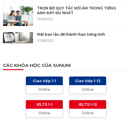
TRỌN BỘ QUY TẮC NỐI ÂM TRONG TIẾNG
ANH ĐẦY ĐỦ NHẤT
15/09/2023
Mất bao lâu để thành thạo tiếng Anh
07/08/2022
NGUỒN GỐC CỦA TIẾNG ANH
CÁC KHÓA HỌC CỦA SUNUNI
05/12/2021
Giao tiếp 1-1
Giao tiếp 1-12
TIÊU CHÍ CHẤM IELTS SPEAKING, WRITING
Online
Online
2024 VÀ NHỮNG LƯU Ý
01/01/2024
IELTS 1-1
IELTS 1-12
Online
Online
TỔNG HỢP CÁCH XƯNG HÔ TRONG TIẾNG
ANH (Từ formal đến informal)
01/08/2023