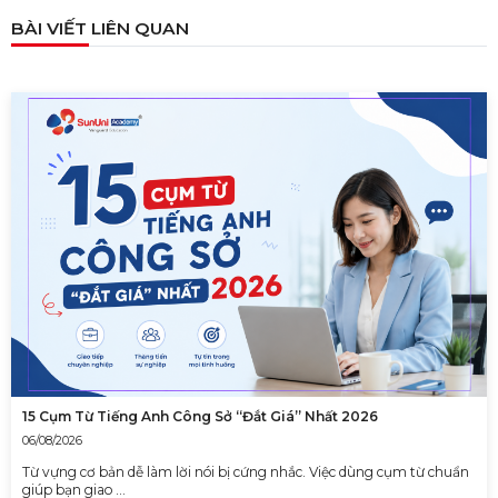
BÀI VIẾT LIÊN QUAN
TỔNG HỢP 9 LOẠI LINKING WORDS THÔNG
DỤNG VÀ CÁCH VẬN DỤNG
17/06/2023
15 Cụm Từ Tiếng Anh Công Sở “Đắt Giá” Nhất 2026
06/08/2026
Từ vựng cơ bản dễ làm lời nói bị cứng nhắc. Việc dùng cụm từ chuẩn
giúp bạn giao …