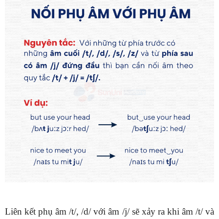
Liên kết phụ âm /t/, /d/ với âm /j/ sẽ xảy ra khi âm /t/ và