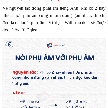
Về nguyên tắc trong phát âm tiếng Anh, khi có 2 hay
nhiều hơn phụ âm cùng nhóm đứng gần nhau, thì chỉ
đọc kéo dài 1 phụ âm. Ví dụ: “With thanks” sẽ được
đọc là /wɪ ‘θ:æ̃ŋks/.