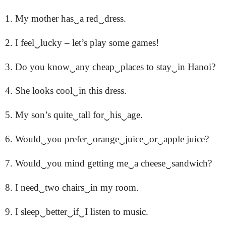
1. My mother has‿a red‿dress.
2. I feel‿lucky – let’s play some games!
3. Do you know‿any cheap‿places to stay‿in Hanoi?
4. She looks cool‿in this dress.
5. My son’s quite‿tall for‿his‿age.
6. Would‿you prefer‿orange‿juice‿or‿apple juice?
7. Would‿you mind getting me‿a cheese‿sandwich?
8. I need‿two chairs‿in my room.
9. I sleep‿better‿if‿I listen to music.