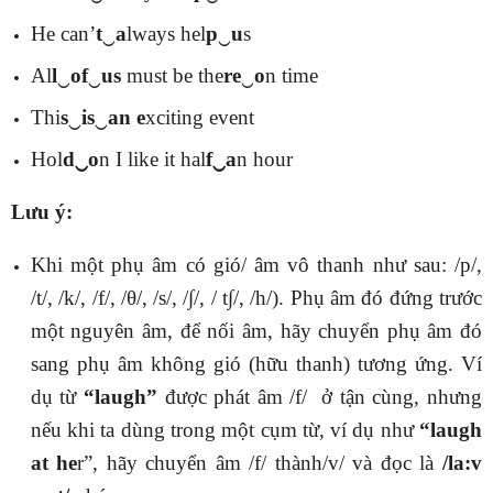
He can’
t
‿
a
lways hel
p
‿
u
s
Al
l
‿
of
‿
us
must be the
re
‿
o
n time
Thi
s
‿
is
‿
an e
xciting event
Hol
d‿o
n I like it hal
f‿a
n hour
Lưu ý:
Khi một phụ âm có gió/ âm vô thanh như sau: /p/,
/t/, /k/, /f/, /θ/, /s/, /∫/, / t∫/, /h/). Phụ âm đó đứng trước
một nguyên âm, để nối âm, hãy chuyển phụ âm đó
sang phụ âm không gió (hữu thanh) tương ứng. Ví
dụ từ
“laugh”
được phát âm /f/ ở tận cùng, nhưng
nếu khi ta dùng trong một cụm từ, ví dụ như
“laugh
at he
r”, hãy chuyển âm /f/ thành/v/ và đọc là
/la:v