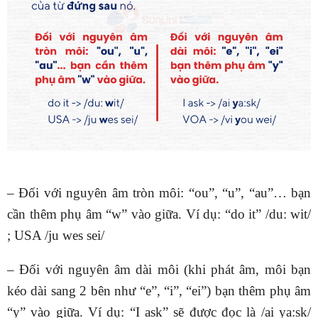
– Đối với nguyên âm tròn môi: “ou”, “u”, “au”… bạn
cần thêm phụ âm “w” vào giữa. Ví dụ: “do it” /du: wit/
; USA /ju wes sei/
– Đối với nguyên âm dài môi (khi phát âm, môi bạn
kéo dài sang 2 bên như “e”, “i”, “ei”) bạn thêm phụ âm
“y” vào giữa. Ví dụ: “I ask” sẽ được đọc là /ai ya:sk/