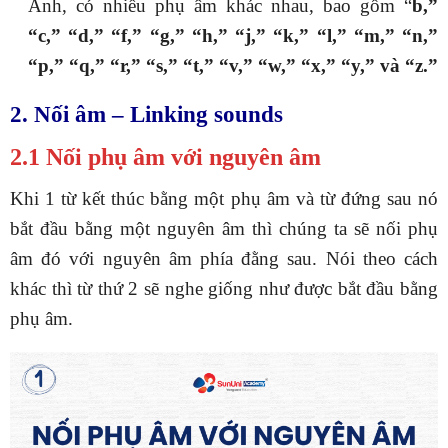
Anh, có nhiều phụ âm khác nhau, bao gồm “
b,”
“c,” “d,” “f,” “g,” “h,” “j,” “k,” “l,” “m,” “n,”
“p,” “q,” “r,” “s,” “t,” “v,” “w,” “x,” “y,” và “z.”
2. Nối âm – Linking sounds
2.1 Nối phụ âm với nguyên âm
Khi 1 từ kết thúc bằng một phụ âm và từ đứng sau nó
bắt đầu bằng một nguyên âm thì chúng ta sẽ nối phụ
âm đó với nguyên âm phía đằng sau. Nói theo cách
khác thì từ thứ 2 sẽ nghe giống như được bắt đầu bằng
phụ âm.