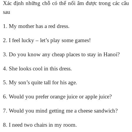
Xác định những chỗ có thể nối âm được trong các câu
sau
1. My mother has a red dress.
2. I feel lucky – let’s play some games!
3. Do you know any cheap places to stay in Hanoi?
4. She looks cool in this dress.
5. My son’s quite tall for his age.
6. Would you prefer orange juice or apple juice?
7. Would you mind getting me a cheese sandwich?
8. I need two chairs in my room.