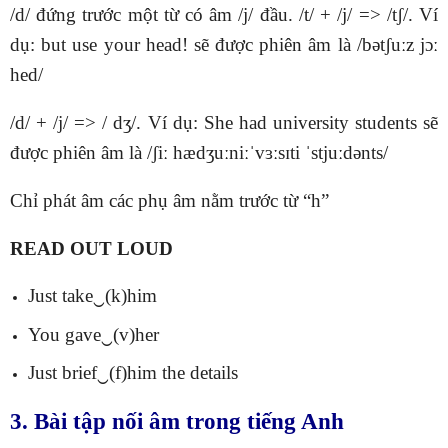
/d/ đứng trước một từ có âm /j/ đầu. /t/ + /j/ => /tʃ/. Ví
dụ: but use your head! sẽ được phiên âm là /bətʃuːz jɔː
hed/
/d/ + /j/ => / dʒ/. Ví dụ: She had university students sẽ
được phiên âm là /ʃiː hædʒuːniːˈvɜːsɪti ˈstjuːdənts/
Chỉ phát âm các phụ âm nằm trước từ “h”
READ OUT LOUD
Just take‿(k)him
You gave‿(v)her
Just brief‿(f)him the details
3. Bài tập nối âm trong tiếng Anh