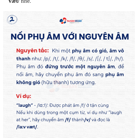
væt/
nhé.