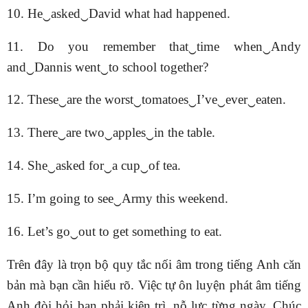
10. He‿asked‿David what had happened.
11. Do you remember that‿time when‿Andy
and‿Dannis went‿to school together?
12. These‿are the worst‿tomatoes‿I’ve‿ever‿eaten.
13. There‿are two‿apples‿in the table.
14. She‿asked for‿a cup‿of tea.
15. I’m going to see‿Army this weekend.
16. Let’s go‿out to get something to eat.
Trên đây là trọn bộ quy tắc nối âm trong tiếng Anh căn
bản mà bạn cần hiểu rõ. Việc tự ôn luyện phát âm tiếng
Anh đòi hỏi bạn phải kiên trì, nỗ lực từng ngày. Chúc