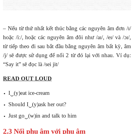
– Nếu từ thứ nhất kết thúc bằng các nguyên âm đơn /ɪ/
hoặc /iː/, hoặc các nguyên âm đôi như /aɪ/, /eɪ/ và /ɔɪ/,
từ tiếp theo đi sau bắt đầu bằng nguyên âm bất kỳ, âm
/j/ sẽ được sử dụng để nối 2 từ đó lại với nhau. Ví dụ:
“Say it” sẽ đọc là /sei jit/
READ OUT LOUD
I‿(y)eat ice-cream
Should I‿(y)ask her out?
Just go‿(w)in and talk to him
2.3 Nối phụ âm với phụ âm