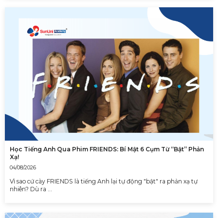
Học Tiếng Anh Qua Phim FRIENDS: Bí Mật 6 Cụm Từ “Bật” Phản
Xạ!
04/08/2026
Vì sao cứ cày FRIENDS là tiếng Anh lại tự động "bật" ra phản xạ tự
nhiên? Dù ra …