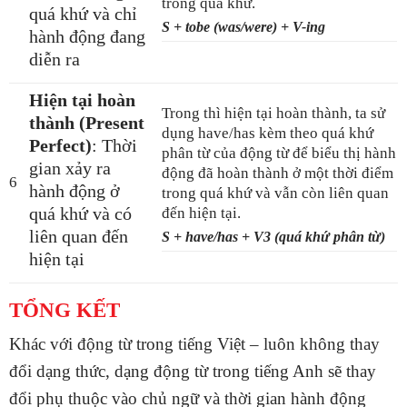
trong quá khứ.
quá khứ và chỉ
S + tobe (was/were) + V-ing
hành động đang
diễn ra
Hiện tại hoàn
Trong thì hiện tại hoàn thành, ta sử
thành (Present
dụng have/has kèm theo quá khứ
Perfect)
: Thời
phân từ của động từ để biểu thị hành
gian xảy ra
động đã hoàn thành ở một thời điểm
6
hành động ở
trong quá khứ và vẫn còn liên quan
quá khứ và có
đến hiện tại.
liên quan đến
S + have/has + V3 (quá khứ phân từ)
hiện tại
TỔNG KẾT
Khác với động từ trong tiếng Việt – luôn không thay
đổi dạng thức, dạng động từ trong tiếng Anh sẽ thay
đổi phụ thuộc vào chủ ngữ và thời gian hành động