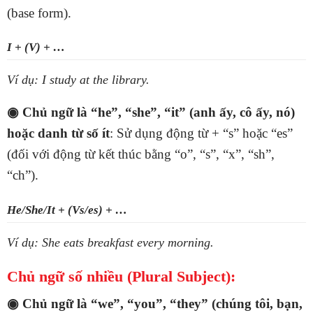
(base form).
I + (V) + …
Ví dụ: I study at the library.
◉ Chủ ngữ là “he”, “she”, “it” (anh ấy, cô ấy, nó)
hoặc danh từ số ít
: Sử dụng động từ + “s” hoặc “es”
(đối với động từ kết thúc bằng “o”, “s”, “x”, “sh”,
“ch”).
He/She/It + (Vs/es) + …
Ví dụ: She eats breakfast every morning.
Chủ ngữ số nhiều (Plural Subject):
◉ Chủ ngữ là “we”, “you”, “they” (chúng tôi, bạn,