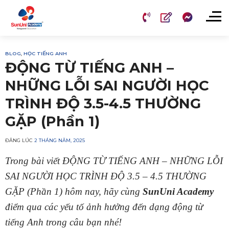
Chuyển
đến
nội
dung
BLOG
,
HỌC TIẾNG ANH
ĐỘNG TỪ TIẾNG ANH –
NHỮNG LỖI SAI NGƯỜI HỌC
TRÌNH ĐỘ 3.5-4.5 THƯỜNG
GẶP (Phần 1)
ĐĂNG LÚC
2 THÁNG NĂM, 2025
Trong bài viết ĐỘNG TỪ TIẾNG ANH – NHỮNG LỖI
SAI NGƯỜI HỌC TRÌNH ĐỘ 3.5 – 4.5 THƯỜNG
GẶP (Phần 1) hôm nay, hãy cùng
SunUni Academy
điểm qua các yếu tố ảnh hưởng đến dạng động từ
tiếng Anh trong câu bạn nhé!