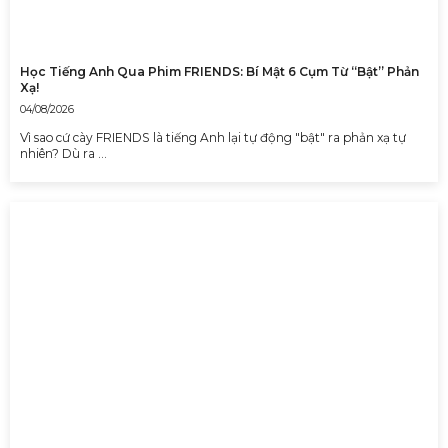
Học Tiếng Anh Qua Phim FRIENDS: Bí Mật 6 Cụm Từ “Bật” Phản
Xạ!
04/08/2026
Vì sao cứ cày FRIENDS là tiếng Anh lại tự động "bật" ra phản xạ tự
nhiên? Dù ra …