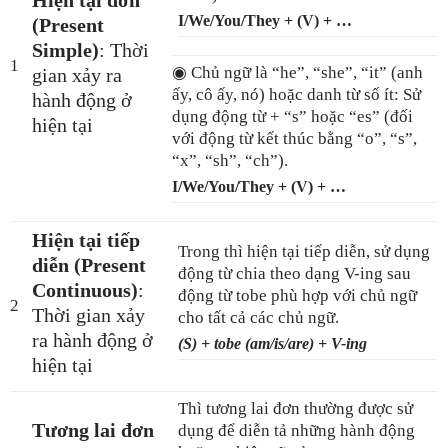
Hiện tại đơn
I/We/You/They + (V) + …
(Present
Simple)
: Thời
1
◉ Chủ ngữ là “he”, “she”, “it” (anh
gian xảy ra
ấy, cô ấy, nó) hoặc danh từ số ít: Sử
hành động ở
dụng động từ + “s” hoặc “es” (đối
hiện tại
với động từ kết thúc bằng “o”, “s”,
“x”, “sh”, “ch”).
I/We/You/They + (V) + …
Hiện tại tiếp
Trong thì hiện tại tiếp diễn, sử dụng
diễn (Present
động từ chia theo dạng V-ing sau
Continuous)
:
động từ tobe phù hợp với chủ ngữ
2
Thời gian xảy
cho tất cả các chủ ngữ.
ra hành động ở
(S) + tobe (am/is/are) + V-ing
hiện tại
Thì tương lai đơn thường được sử
Tương lai đơn
dụng để diễn tả những hành động