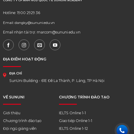
CÔNG TY CP ANH NGỮ QUỐC TẾ SUNUNI ACADEMY
Hotline: 1900 2929 36
Email: dangky@sununi.edu.vn
Email nhận tài trợ: marcom@sununi.edu.vn
ĐỊA ĐIỂM HOẠT ĐỘNG
ĐỊA CHỈ
SunUni Building - 61E Đê La Thành, P. Láng, TP Hà Nội
VỀ SUNUNI
CHƯƠNG TRÌNH ĐÀO TẠO
Giới thiệu
IELTS Online 1-1
Chương trình đào tạo
Giao tiếp Online 1-1
Đội ngũ giảng viên
IELTS Online 1-12