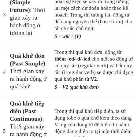
hoặc sự kiện sẽ xảy ra trong tương
(Simple
lai một cách dự đoán hoặc theo kế
Future)
: Thời
3
hoạch. Trong thì tương lai, động từ
gian xảy ra
để dạng nguyên thể (base form) cho
hành động ở
tất cả các chủ ngữ.
tương lai
S + will + (V)
Trong thì quá khứ đơn, động từ
Quá khứ đơn
thêm -ed/-d/-ied
cho một số động từ
(Past Simple)
:
có quy tắc (regular verb) và bất quy
Thời gian xảy
4
tắc (irregular verb) sẽ được chi dạng
ra hành động ở
quá khứ phân từ
V2
.
quá khứ
S + V2 (quá khứ đơn)
Quá khứ tiếp
diễn (Past
Trong thì quá khứ tiếp diễn, ta sử
dụng tobe ở quá khứ kèm theo dạng
Continuous)
:
V-ing của động từ để biểu thị hành
Thời gian xảy
5
động đang diễn ra tại một thời điểm
ra hành động ở