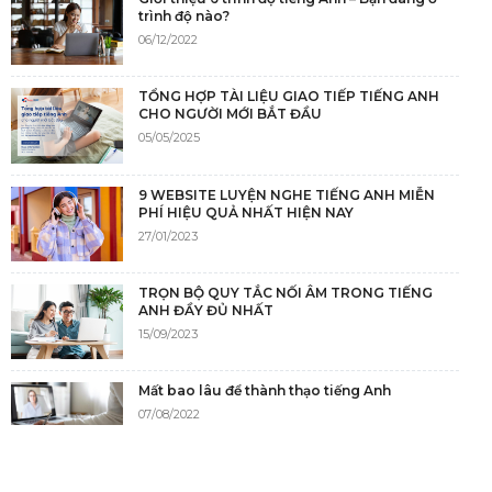
trình độ nào?
06/12/2022
TỔNG HỢP TÀI LIỆU GIAO TIẾP TIẾNG ANH
CHO NGƯỜI MỚI BẮT ĐẦU
05/05/2025
9 WEBSITE LUYỆN NGHE TIẾNG ANH MIỄN
PHÍ HIỆU QUẢ NHẤT HIỆN NAY
27/01/2023
TRỌN BỘ QUY TẮC NỐI ÂM TRONG TIẾNG
ANH ĐẦY ĐỦ NHẤT
15/09/2023
Mất bao lâu để thành thạo tiếng Anh
07/08/2022
NGUỒN GỐC CỦA TIẾNG ANH