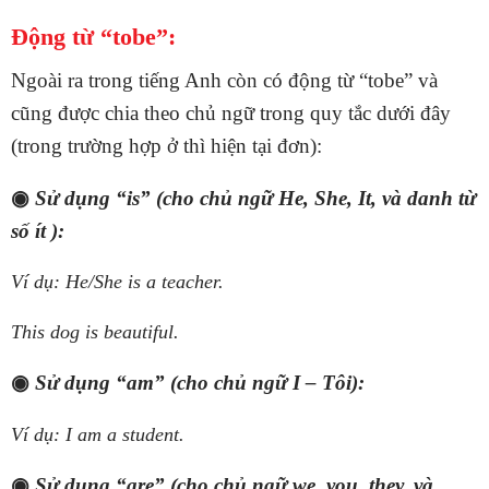
Động từ “tobe”:
Ngoài ra trong tiếng Anh còn có động từ “tobe” và
cũng được chia theo chủ ngữ trong quy tắc dưới đây
(trong trường hợp ở thì hiện tại đơn):
◉
Sử dụng “is” (cho chủ ngữ He, She, It, và danh từ
số ít ):
Ví dụ: He/She is a teacher.
This dog is beautiful.
◉
Sử dụng “am” (cho chủ ngữ I – Tôi):
Ví dụ: I am a student.
◉
Sử dụng “are” (cho chủ ngữ we, you, they, và