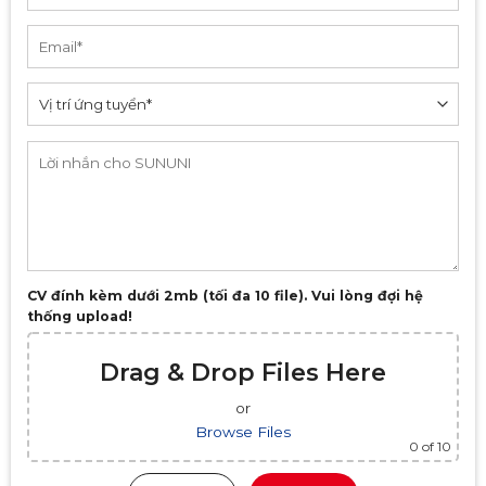
CV đính kèm dưới 2mb (tối đa 10 file). Vui lòng đợi hệ
thống upload!
Drag & Drop Files Here
or
Browse Files
0
of 10