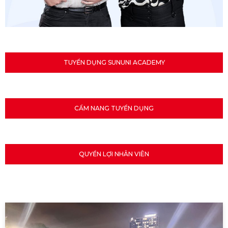
TUYỂN DỤNG SUNUNI ACADEMY
CẨM NANG TUYỂN DỤNG
QUYỀN LỢI NHÂN VIÊN