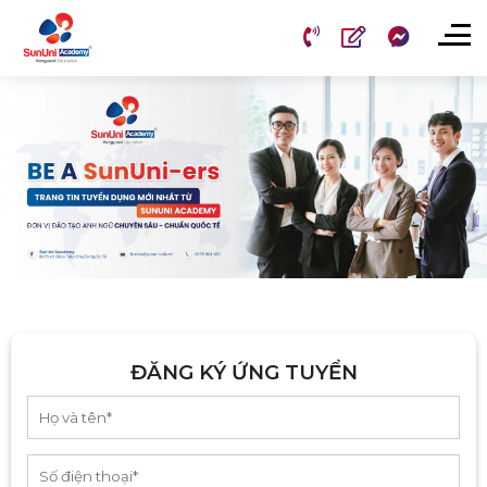
Chuyển
đến
nội
dung
ĐĂNG KÝ ỨNG TUYỂN