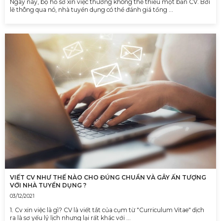
Ngày nay, bộ hồ sơ xin việc thường không thể thiếu một bản CV. Bởi
lẽ thông qua nó, nhà tuyển dụng có thể đánh giá tổng …
VIẾT CV NHƯ THẾ NÀO CHO ĐÚNG CHUẨN VÀ GÂY ẤN TƯỢNG
VỚI NHÀ TUYỂN DỤNG ?
03/12/2021
1. Cv xin việc là gì? CV là viết tắt của cụm từ "Curriculum Vitae" dịch
ra là sơ yếu lý lịch nhưng lại rất khác với …