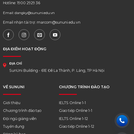
Hotline: 1900 2929 36
Email: dangky@sununi.edu.vn
Email nhận tài trợ: marcom@sununi.edu.vn
ĐỊA ĐIỂM HOẠT ĐỘNG
ĐỊA CHỈ
SunUni Building - 61E Đê La Thành, P. Láng, TP Hà Nội
VỀ SUNUNI
CHƯƠNG TRÌNH ĐÀO TẠO
Giới thiệu
IELTS Online 1-1
Chương trình đào tạo
Giao tiếp Online 1-1
Đội ngũ giảng viên
IELTS Online 1-12
Tuyển dụng
Giao tiếp Online 1-12