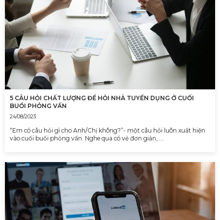
5 CÂU HỎI CHẤT LƯỢNG ĐỂ HỎI NHÀ TUYỂN DỤNG Ở CUỐI
BUỔI PHỎNG VẤN
24/08/2023
“Em có câu hỏi gì cho Anh/Chị không?”- một câu hỏi luôn xuất hiện
vào cuối buổi phỏng vấn. Nghe qua có vẻ đơn giản, …