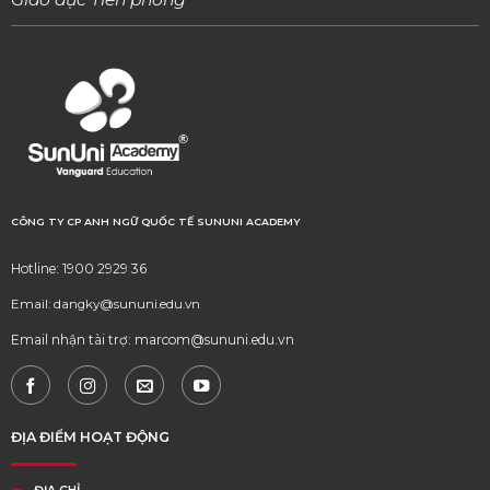
CÔNG TY CP ANH NGỮ QUỐC TẾ SUNUNI ACADEMY
Hotline: 1900 2929 36
Email: dangky@sununi.edu.vn
Email nhận tài trợ: marcom@sununi.edu.vn
ĐỊA ĐIỂM HOẠT ĐỘNG