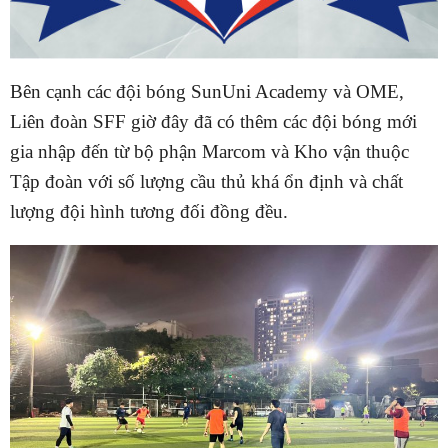
Bên cạnh các đội bóng SunUni Academy và OME,
Liên đoàn SFF giờ đây đã có thêm các đội bóng mới
gia nhập đến từ bộ phận Marcom và Kho vận thuộc
Tập đoàn với số lượng cầu thủ khá ổn định và chất
lượng đội hình tương đối đồng đều.