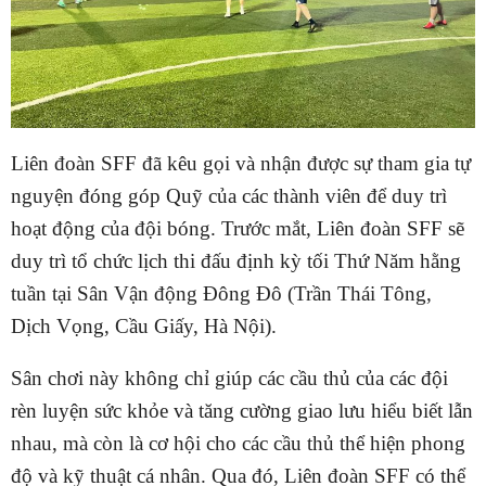
Liên đoàn SFF đã kêu gọi và nhận được sự tham gia tự
nguyện đóng góp Quỹ của các thành viên để duy trì
hoạt động của đội bóng. Trước mắt, Liên đoàn SFF sẽ
duy trì tổ chức lịch thi đấu định kỳ tối Thứ Năm hằng
tuần tại Sân Vận động Đông Đô (Trần Thái Tông,
Dịch Vọng, Cầu Giấy, Hà Nội).
Sân chơi này không chỉ giúp các cầu thủ của các đội
rèn luyện sức khỏe và tăng cường giao lưu hiểu biết lẫn
nhau, mà còn là cơ hội cho các cầu thủ thể hiện phong
độ và kỹ thuật cá nhân. Qua đó, Liên đoàn SFF có thể