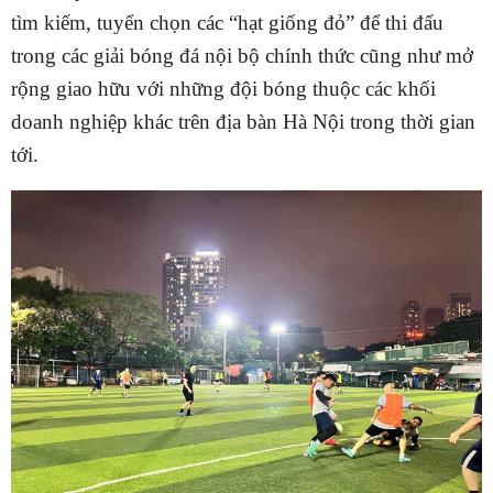
tìm kiếm, tuyển chọn các “hạt giống đỏ” để thi đấu
trong các giải bóng đá nội bộ chính thức cũng như mở
rộng giao hữu với những đội bóng thuộc các khối
doanh nghiệp khác trên địa bàn Hà Nội trong thời gian
tới.