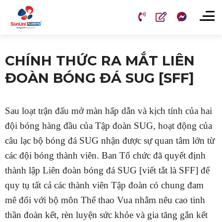
Chuyển
đến
nội
dung
CHÍNH THỨC RA MẮT LIÊN
ĐOÀN BÓNG ĐÁ SUG [SFF]
Sau loạt trận đấu mở màn hấp dẫn và kịch tính của hai
đội bóng hàng đầu của Tập đoàn SUG, hoạt động của
câu lạc bộ bóng đá SUG nhận được sự quan tâm lớn từ
các đội bóng thành viên. Ban Tổ chức đã quyết định
thành lập Liên đoàn bóng đá SUG [viết tắt là SFF] để
quy tụ tất cả các thành viên Tập đoàn có chung đam
mê đối với bộ môn Thể thao Vua nhằm nêu cao tinh
thần đoàn kết, rèn luyện sức khỏe và gia tăng gắn kết