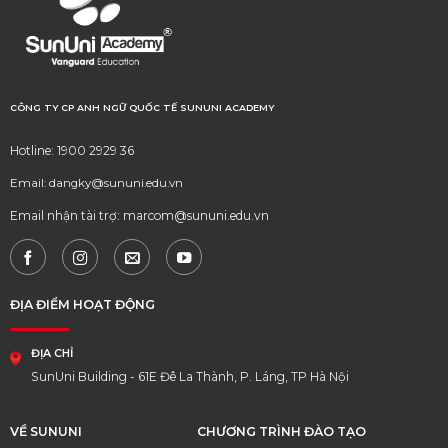
CÔNG TY CP ANH NGỮ QUỐC TẾ SUNUNI ACADEMY
Hotline: 1900 2929 36
Email: dangky@sununi.edu.vn
Email nhận tài trợ: marcom@sununi.edu.vn
ĐỊA ĐIỂM HOẠT ĐỘNG
ĐỊA CHỈ
SunUni Building - 61E Đê La Thành, P. Láng, TP Hà Nội
VỀ SUNUNI
CHƯƠNG TRÌNH ĐÀO TẠO