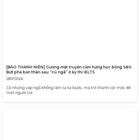
[BÁO THANH NIÊN] Gương mặt truyền cảm hứng học bổng S80:
Bứt phá bản thân sau “cú ngã” ở kỳ thi IELTS
28/07/2026
Có những vấp ngã không làm ta lùi bước, mà trở thành cột mốc để
một người trẻ …