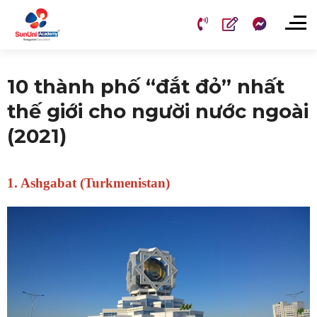
Chuyển
đến
nội
dung
10 thành phố “đắt đỏ” nhất
thế giới cho người nước ngoài
(2021)
1. Ashgabat (Turkmenistan)