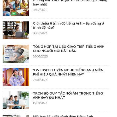
Hướng dẫn cách luyện thi Ielts trong 6 tháng
hay nhất
03/12/2021
Giới thiệu 6 trình độ tiếng Anh – Bạn đang ở
trình độ nào?
06/12/2022
TỔNG HỢP TÀI LIỆU GIAO TIẾP TIẾNG ANH
CHO NGƯỜI MỚI BẮT ĐẦU
05/05/2025
9 WEBSITE LUYỆN NGHE TIẾNG ANH MIỄN
PHÍ HIỆU QUẢ NHẤT HIỆN NAY
27/01/2023
TRỌN BỘ QUY TẮC NỐI ÂM TRONG TIẾNG
ANH ĐẦY ĐỦ NHẤT
15/09/2023
Mất bao lâu để thành thạo tiếng Anh