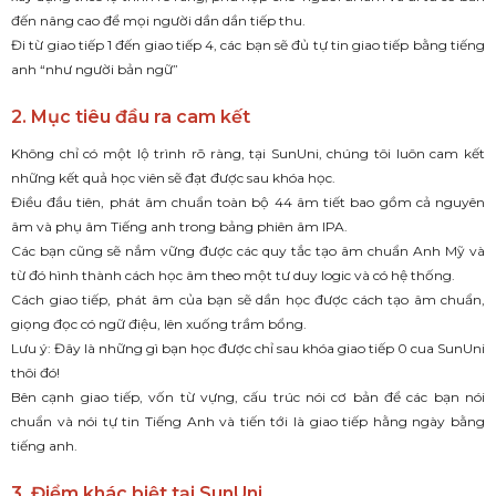
đến nâng cao để mọi người dần dần tiếp thu.
Đi từ giao tiếp 1 đến giao tiếp 4, các bạn sẽ đủ tự tin giao tiếp bằng tiếng
anh “như người bản ngữ”
2. Mục tiêu đầu ra cam kết
Không chỉ có một lộ trình rõ ràng, tại SunUni, chúng tôi luôn cam kết
những kết quả học viên sẽ đạt được sau khóa học.
Điều đầu tiên, phát âm chuẩn toàn bộ 44 âm tiết bao gồm cả nguyên
âm và phụ âm Tiếng anh trong bảng phiên âm IPA.
Các bạn cũng sẽ nắm vững được các quy tắc tạo âm chuẩn Anh Mỹ và
từ đó hình thành cách học âm theo một tư duy logic và có hệ thống.
Cách giao tiếp, phát âm của bạn sẽ dần học được cách tạo âm chuẩn,
giọng đọc có ngữ điệu, lên xuống trầm bổng.
Lưu ý: Đây là những gì bạn học được chỉ sau khóa giao tiếp 0 cua SunUni
thôi đó!
Bên cạnh giao tiếp, vốn từ vựng, cấu trúc nói cơ bản để các bạn nói
chuẩn và nói tự tin Tiếng Anh và tiến tới là giao tiếp hằng ngày bằng
tiếng anh.
3. Điểm khác biệt tại SunUni