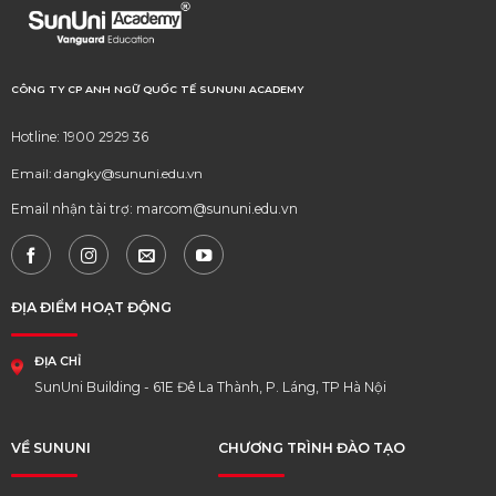
CÔNG TY CP ANH NGỮ QUỐC TẾ SUNUNI ACADEMY
Hotline: 1900 2929 36
Email: dangky@sununi.edu.vn
Email nhận tài trợ: marcom@sununi.edu.vn
ĐỊA ĐIỂM HOẠT ĐỘNG
ĐỊA CHỈ
SunUni Building - 61E Đê La Thành, P. Láng, TP Hà Nội
VỀ SUNUNI
CHƯƠNG TRÌNH ĐÀO TẠO