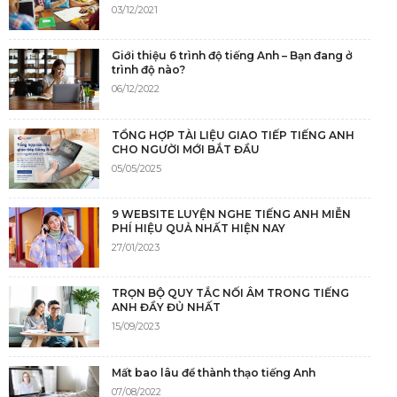
03/12/2021
Giới thiệu 6 trình độ tiếng Anh – Bạn đang ở
trình độ nào?
06/12/2022
TỔNG HỢP TÀI LIỆU GIAO TIẾP TIẾNG ANH
CHO NGƯỜI MỚI BẮT ĐẦU
05/05/2025
9 WEBSITE LUYỆN NGHE TIẾNG ANH MIỄN
PHÍ HIỆU QUẢ NHẤT HIỆN NAY
27/01/2023
TRỌN BỘ QUY TẮC NỐI ÂM TRONG TIẾNG
ANH ĐẦY ĐỦ NHẤT
15/09/2023
Mất bao lâu để thành thạo tiếng Anh
07/08/2022