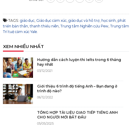
TAGS:
giáo dục
,
Giáo dục cảm xúc
,
giáo dục và hỗ trợ
,
học sinh
,
phát
triển bản thân
,
thanh thiếu niên
,
Trung tâm Nghiên cứu Pew
,
Trung tâm
Trí tuệ cảm xúc Yale
.
XEM NHIỀU NHẤT
Hướng dẫn cách luyện thi Ielts trong 6 tháng
hay nhất
03/12/2021
Giới thiệu 6 trình độ tiếng Anh – Bạn đang ở
trình độ nào?
06/12/2022
TỔNG HỢP TÀI LIỆU GIAO TIẾP TIẾNG ANH
CHO NGƯỜI MỚI BẮT ĐẦU
05/05/2025