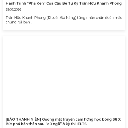
Hành Trình “Phá Kén” Của Cậu Bé Tự Kỷ Trần Hữu Khánh Phong
29/07/2026
Trần Hữu Khánh Phong (12 tuổi, Đà Nẵng) từng nhận chẩn đoán mắc
chứng rối loạn …
[BÁO THANH NIÊN] Gương mặt truyền cảm hứng học bổng S80:
Bứt phá bản thân sau “cú ngã” ở kỳ thi IELTS