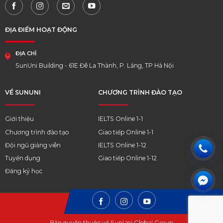
ĐỊA ĐIỂM HOẠT ĐỘNG
ĐỊA CHỈ
SunUni Building - 61E Đê La Thành, P. Láng, TP Hà Nội
VỀ SUNUNI
CHƯƠNG TRÌNH ĐÀO TẠO
Giới thiệu
IELTS Online 1-1
Chương trình đào tạo
Giao tiếp Online 1-1
Đội ngũ giảng viên
IELTS Online 1-12
Tuyển dụng
Giao tiếp Online 1-12
Đăng ký học
Bản quyền thuộc về SunUni Global Group