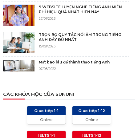
9 WEBSITE LUYỆN NGHE TIẾNG ANH MIỄN
PHÍ HIỆU QUẢ NHẤT HIỆN NAY
27/01/2023
TRỌN BỘ QUY TẮC NỐI ÂM TRONG TIẾNG
ANH ĐẦY ĐỦ NHẤT
15/09/2023
Mất bao lâu để thành thạo tiếng Anh
07/08/2022
NGUỒN GỐC CỦA TIẾNG ANH
CÁC KHÓA HỌC CỦA SUNUNI
05/12/2021
Giao tiếp 1-1
Giao tiếp 1-12
TIÊU CHÍ CHẤM IELTS SPEAKING, WRITING
Online
Online
2024 VÀ NHỮNG LƯU Ý
01/01/2024
IELTS 1-1
IELTS 1-12