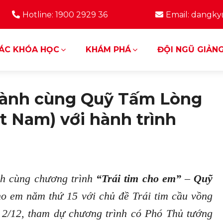
Hotline: 1900 2929 36
Email: dangk
ÁC KHÓA HỌC
KHÁM PHÁ
ĐỘI NGŨ GIẢNG
ành cùng Quỹ Tấm Lòng
ệt Nam) với hành trình
nh cùng chương trình
“Trái tim cho em”
–
Quỹ
o em năm thứ 15 với chủ đề Trái tim cầu vồng
i 2/12, tham dự chương trình có Phó Thủ tướng