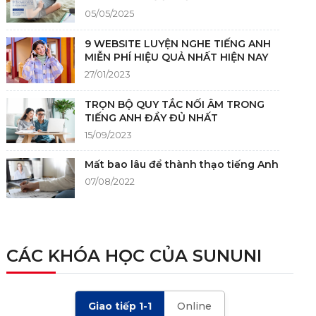
05/05/2025
9 WEBSITE LUYỆN NGHE TIẾNG ANH
MIỄN PHÍ HIỆU QUẢ NHẤT HIỆN NAY
27/01/2023
TRỌN BỘ QUY TẮC NỐI ÂM TRONG
TIẾNG ANH ĐẦY ĐỦ NHẤT
15/09/2023
Mất bao lâu để thành thạo tiếng Anh
07/08/2022
NGUỒN GỐC CỦA TIẾNG ANH
05/12/2021
CÁC KHÓA HỌC CỦA SUNUNI
TIÊU CHÍ CHẤM IELTS SPEAKING,
WRITING 2024 VÀ NHỮNG LƯU Ý
Giao tiếp 1-1
Online