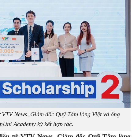
ử VTV News, Giám đốc Quỹ Tấm lòng Việt và ông
Uni Academy ký kết hợp tác.
điện tử VTV News, Giám đốc Quỹ Tấm lòng