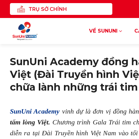
Chuyển
TRỤ SỞ CHÍNH
đến
nội
dung
VỀ SUNUNI
C
SunUni Academy đồng h
Việt (Đài Truyền hình Vi
chữa lành những trái tim
SunUni Academy
vinh dự là đơn vị đồng hà
tấm lòng Việt.
Chương trình Gala Trái tim ch
diễn ra tại Đài Truyền hình Việt Nam vào tố