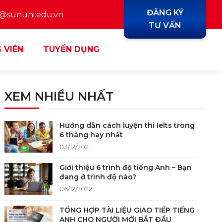
ĐĂNG KÝ
y@sununi.edu.vn
TƯ VẤN
 VIÊN
TUYỂN DỤNG
XEM NHIỀU NHẤT
Hướng dẫn cách luyện thi Ielts trong
6 tháng hay nhất
03/12/2021
Giới thiệu 6 trình độ tiếng Anh – Bạn
đang ở trình độ nào?
06/12/2022
TỔNG HỢP TÀI LIỆU GIAO TIẾP TIẾNG
ANH CHO NGƯỜI MỚI BẮT ĐẦU