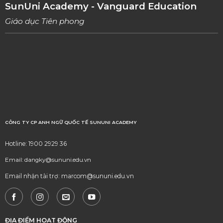
SunUni Academy - Vanguard Education
Giáo dục Tiên phong
CÔNG TY CP ANH NGỮ QUỐC TẾ SUNUNI ACADEMY
Hotline: 1900 2929 36
Email: dangky@sununi.edu.vn
Email nhận tài trợ: marcom@sununi.edu.vn
ĐỊA ĐIỂM HOẠT ĐỘNG