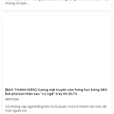
chứng rối loạn …
[BÁO THANH NIÊN] Gương mặt truyền cảm hứng học bổng S80:
Bứt phá bản thân sau “cú ngã” ở kỳ thi IELTS
28/07/2026
Có những vấp ngã không làm ta lùi bước, mà trở thành cột mốc để
một người trẻ …