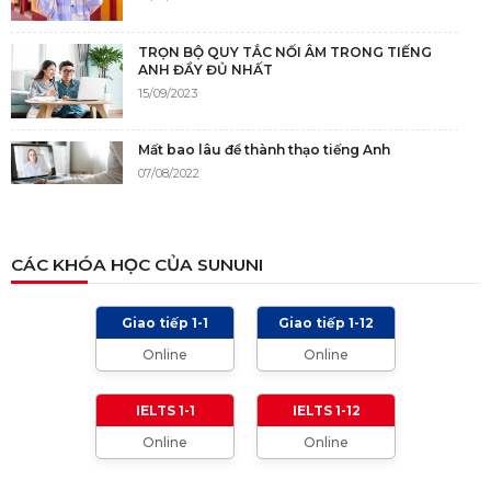
TRỌN BỘ QUY TẮC NỐI ÂM TRONG TIẾNG
ANH ĐẦY ĐỦ NHẤT
15/09/2023
Mất bao lâu để thành thạo tiếng Anh
07/08/2022
NGUỒN GỐC CỦA TIẾNG ANH
CÁC KHÓA HỌC CỦA SUNUNI
05/12/2021
Giao tiếp 1-1
Giao tiếp 1-12
TIÊU CHÍ CHẤM IELTS SPEAKING, WRITING
Online
Online
2024 VÀ NHỮNG LƯU Ý
01/01/2024
IELTS 1-1
IELTS 1-12
Online
Online
TỔNG HỢP CÁCH XƯNG HÔ TRONG TIẾNG
ANH (Từ formal đến informal)
01/08/2023