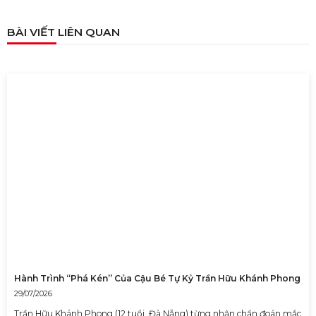
BÀI VIẾT LIÊN QUAN
TỔNG HỢP 9 LOẠI LINKING WORDS THÔNG
DỤNG VÀ CÁCH VẬN DỤNG
17/06/2023
Hành Trình “Phá Kén” Của Cậu Bé Tự Kỷ Trần Hữu Khánh Phong
29/07/2026
Trần Hữu Khánh Phong (12 tuổi, Đà Nẵng) từng nhận chẩn đoán mắc