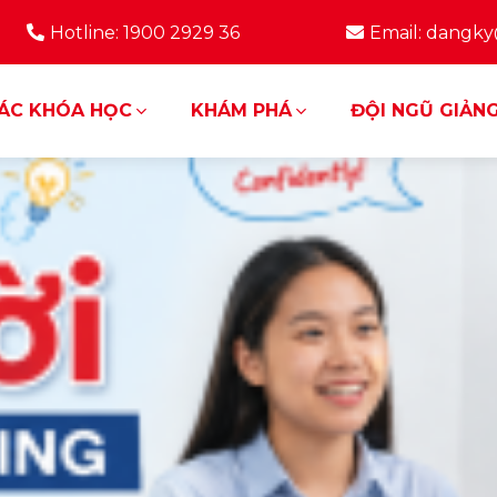
Hotline: 1900 2929 36
Email: dangk
ÁC KHÓA HỌC
KHÁM PHÁ
ĐỘI NGŨ GIẢNG