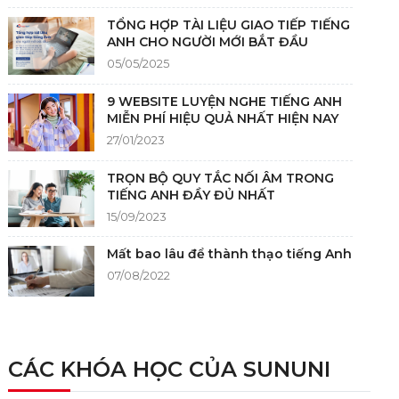
TỔNG HỢP TÀI LIỆU GIAO TIẾP TIẾNG
ANH CHO NGƯỜI MỚI BẮT ĐẦU
05/05/2025
9 WEBSITE LUYỆN NGHE TIẾNG ANH
MIỄN PHÍ HIỆU QUẢ NHẤT HIỆN NAY
27/01/2023
TRỌN BỘ QUY TẮC NỐI ÂM TRONG
TIẾNG ANH ĐẦY ĐỦ NHẤT
15/09/2023
Mất bao lâu để thành thạo tiếng Anh
07/08/2022
NGUỒN GỐC CỦA TIẾNG ANH
05/12/2021
CÁC KHÓA HỌC CỦA SUNUNI