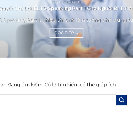
BLOG HỌC TIẾNG ANH
Quyết Trả Lời IELTS Speaking Part 1 Cho Người Bí Từ 
 Speaking Part 1, nhiều thí sinh lầm tưởng phải dùng từ
ĐỌC TIẾP
→
n đang tìm kiếm. Có lẽ tìm kiếm có thể giúp ích.