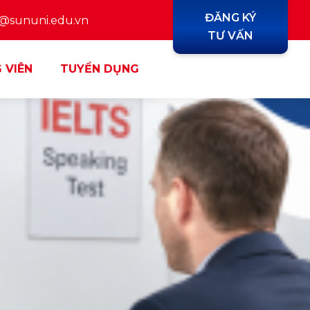
ĐĂNG KÝ
y@sununi.edu.vn
TƯ VẤN
 VIÊN
TUYỂN DỤNG