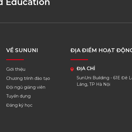
d Education
VỀ SUNUNI
ĐỊA ĐIỂM HOẠT ĐỘN
ĐỊA CHỈ
Giới thiệu
SunUni Building - 61E Đê L
Chương trình đào tạo
Láng, TP Hà Nội
Đội ngũ giảng viên
Tuyển dụng
Đăng ký học