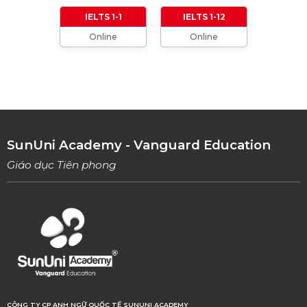
01/01/2024
IELTS 1-1
IELTS 1-12
Online
Online
TỔNG HỢP CÁCH XƯNG HÔ TRONG TIẾNG
ANH (Từ formal đến informal)
01/08/2023
TỔNG HỢP 9 LOẠI LINKING WORDS THÔNG
DỤNG VÀ CÁCH VẬN DỤNG
17/06/2023
SunUni Academy - Vanguard Education
Giáo dục Tiên phong
CÔNG TY CP ANH NGỮ QUỐC TẾ SUNUNI ACADEMY