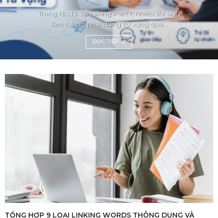
Trong IELTS Speaking Part 1, nhiều thí sinh
lầm tưởng phải dùng từ vựng quá...
ĐỌC TIẾP
→
TỔNG HỢP 9 LOẠI LINKING WORDS THÔNG DỤNG VÀ