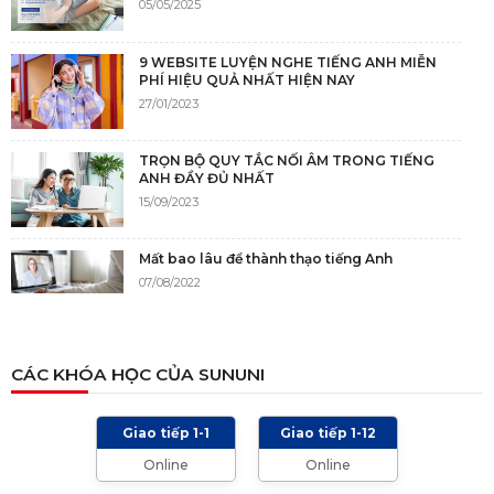
05/05/2025
9 WEBSITE LUYỆN NGHE TIẾNG ANH MIỄN
PHÍ HIỆU QUẢ NHẤT HIỆN NAY
27/01/2023
TRỌN BỘ QUY TẮC NỐI ÂM TRONG TIẾNG
ANH ĐẦY ĐỦ NHẤT
15/09/2023
Mất bao lâu để thành thạo tiếng Anh
07/08/2022
NGUỒN GỐC CỦA TIẾNG ANH
CÁC KHÓA HỌC CỦA SUNUNI
05/12/2021
Giao tiếp 1-1
Giao tiếp 1-12
TIÊU CHÍ CHẤM IELTS SPEAKING, WRITING
Online
Online
2024 VÀ NHỮNG LƯU Ý