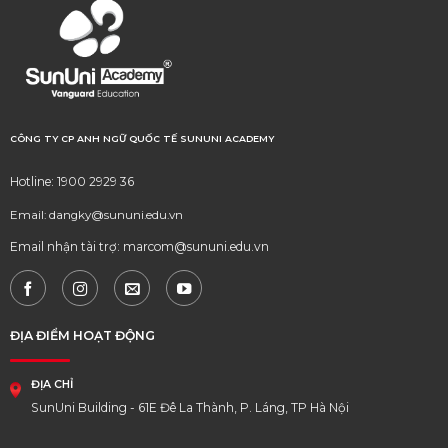
CÔNG TY CP ANH NGỮ QUỐC TẾ SUNUNI ACADEMY
Hotline: 1900 2929 36
Email: dangky@sununi.edu.vn
Email nhận tài trợ: marcom@sununi.edu.vn
ĐỊA ĐIỂM HOẠT ĐỘNG
ĐỊA CHỈ
SunUni Building - 61E Đê La Thành, P. Láng, TP Hà Nội