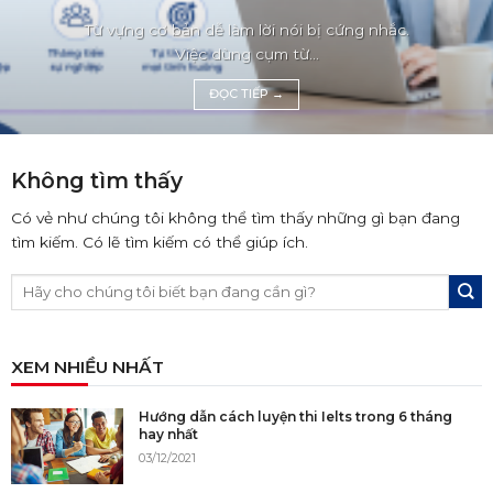
Từ vựng cơ bản dễ làm lời nói bị cứng nhắc.
Việc dùng cụm từ...
ĐỌC TIẾP
→
Không tìm thấy
Có vẻ như chúng tôi không thể tìm thấy những gì bạn đang
tìm kiếm. Có lẽ tìm kiếm có thể giúp ích.
XEM NHIỀU NHẤT
Hướng dẫn cách luyện thi Ielts trong 6 tháng
hay nhất
03/12/2021