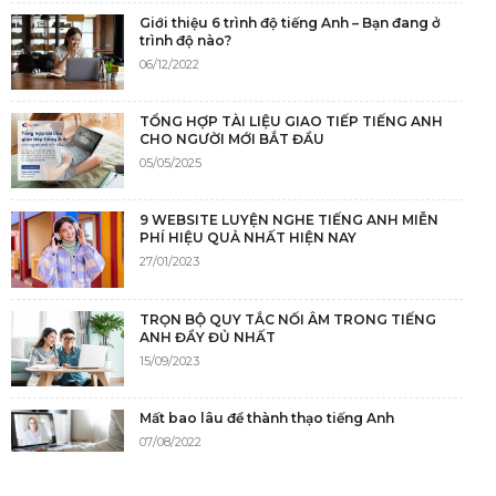
Giới thiệu 6 trình độ tiếng Anh – Bạn đang ở
trình độ nào?
06/12/2022
TỔNG HỢP TÀI LIỆU GIAO TIẾP TIẾNG ANH
CHO NGƯỜI MỚI BẮT ĐẦU
05/05/2025
9 WEBSITE LUYỆN NGHE TIẾNG ANH MIỄN
PHÍ HIỆU QUẢ NHẤT HIỆN NAY
27/01/2023
TRỌN BỘ QUY TẮC NỐI ÂM TRONG TIẾNG
ANH ĐẦY ĐỦ NHẤT
15/09/2023
Mất bao lâu để thành thạo tiếng Anh
07/08/2022