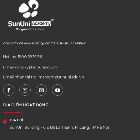
CÔNG TY CP ANH NGỮ QUỐC TẾ SUNUNI ACADEMY
Hotline: 1900 2929 36
Email: dangky@sununi.edu.vn
Email nhận tài trợ: marcom@sununi.edu.vn
ĐỊA ĐIỂM HOẠT ĐỘNG
ĐỊA CHỈ
SunUni Building - 61E Đê La Thành, P. Láng, TP Hà Nội