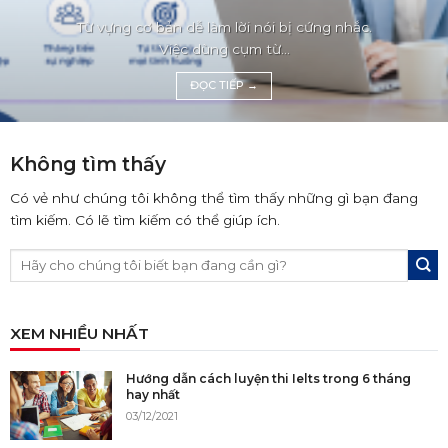
Từ vựng cơ bản dễ làm lời nói bị cứng nhắc.
Việc dùng cụm từ...
ĐỌC TIẾP
→
Không tìm thấy
Có vẻ như chúng tôi không thể tìm thấy những gì bạn đang
tìm kiếm. Có lẽ tìm kiếm có thể giúp ích.
XEM NHIỀU NHẤT
Hướng dẫn cách luyện thi Ielts trong 6 tháng
hay nhất
03/12/2021