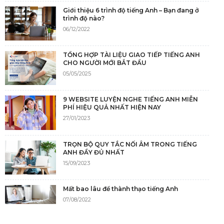
Giới thiệu 6 trình độ tiếng Anh – Bạn đang ở
trình độ nào?
06/12/2022
TỔNG HỢP TÀI LIỆU GIAO TIẾP TIẾNG ANH
CHO NGƯỜI MỚI BẮT ĐẦU
05/05/2025
9 WEBSITE LUYỆN NGHE TIẾNG ANH MIỄN
PHÍ HIỆU QUẢ NHẤT HIỆN NAY
27/01/2023
TRỌN BỘ QUY TẮC NỐI ÂM TRONG TIẾNG
ANH ĐẦY ĐỦ NHẤT
15/09/2023
Mất bao lâu để thành thạo tiếng Anh
07/08/2022