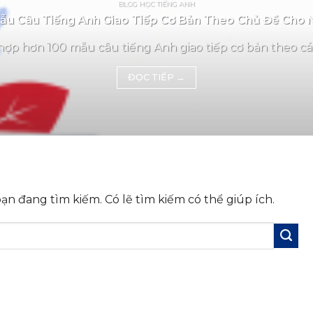
BLOG HỌC TIẾNG ANH
u Câu Tiếng Anh Giao Tiếp Cơ Bản Theo Chủ Đề Cho 
ợp hơn 100 mẫu câu tiếng Anh giao tiếp cơ bản theo các
ĐỌC TIẾP
→
n đang tìm kiếm. Có lẽ tìm kiếm có thể giúp ích.