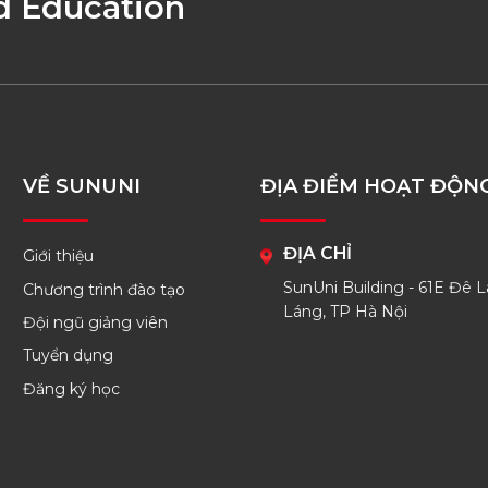
d Education
VỀ SUNUNI
ĐỊA ĐIỂM HOẠT ĐỘN
ĐỊA CHỈ
Giới thiệu
SunUni Building - 61E Đê L
Chương trình đào tạo
Láng, TP Hà Nội
Đội ngũ giảng viên
Tuyển dụng
Đăng ký học