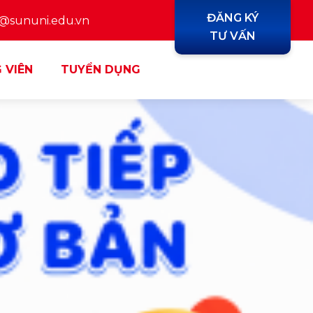
ĐĂNG KÝ
y@sununi.edu.vn
TƯ VẤN
 VIÊN
TUYỂN DỤNG