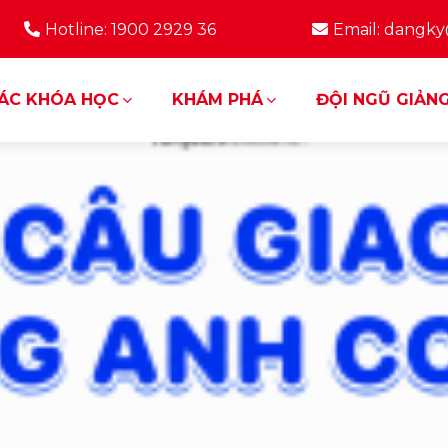
Hotline: 1900 2929 36
Email: dangk
ÁC KHÓA HỌC
KHÁM PHÁ
ĐỘI NGŨ GIẢNG