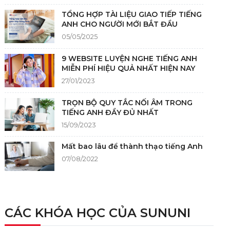
TỔNG HỢP TÀI LIỆU GIAO TIẾP TIẾNG
ANH CHO NGƯỜI MỚI BẮT ĐẦU
05/05/2025
9 WEBSITE LUYỆN NGHE TIẾNG ANH
MIỄN PHÍ HIỆU QUẢ NHẤT HIỆN NAY
27/01/2023
TRỌN BỘ QUY TẮC NỐI ÂM TRONG
TIẾNG ANH ĐẦY ĐỦ NHẤT
15/09/2023
Mất bao lâu để thành thạo tiếng Anh
07/08/2022
NGUỒN GỐC CỦA TIẾNG ANH
05/12/2021
CÁC KHÓA HỌC CỦA SUNUNI