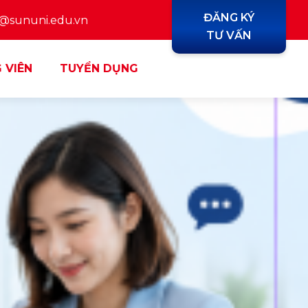
ĐĂNG KÝ
y@sununi.edu.vn
TƯ VẤN
 VIÊN
TUYỂN DỤNG