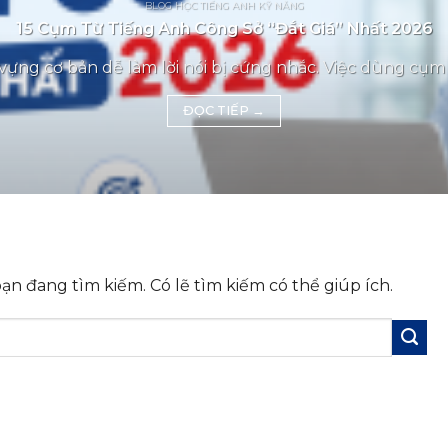
BLOG HỌC TIẾNG ANH KỸ NĂNG
15 Cụm Từ Tiếng Anh Công Sở “Đắt Giá” Nhất 2026
vựng cơ bản dễ làm lời nói bị cứng nhắc. Việc dùng cụm t
ĐỌC TIẾP
→
n đang tìm kiếm. Có lẽ tìm kiếm có thể giúp ích.