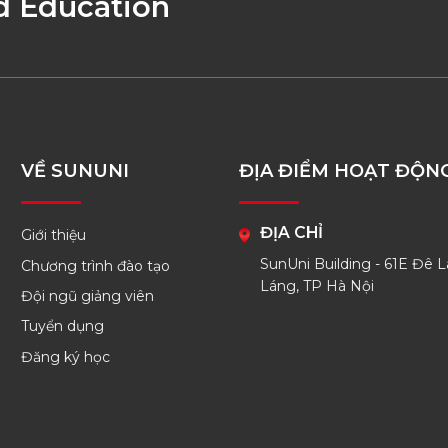
d Education
VỀ SUNUNI
ĐỊA ĐIỂM HOẠT ĐỘN
ĐỊA CHỈ
Giới thiệu
SunUni Building - 61E Đê L
Chương trình đào tạo
Láng, TP Hà Nội
Đội ngũ giảng viên
Tuyển dụng
Đăng ký học