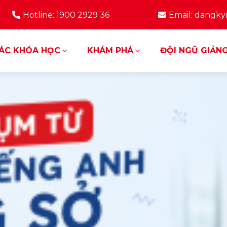
Hotline: 1900 2929 36
Email: dangk
ÁC KHÓA HỌC
KHÁM PHÁ
ĐỘI NGŨ GIẢNG