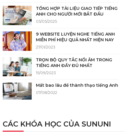
TỔNG HỢP TÀI LIỆU GIAO TIẾP TIẾNG
ANH CHO NGƯỜI MỚI BẮT ĐẦU
05/05/2025
9 WEBSITE LUYỆN NGHE TIẾNG ANH
MIỄN PHÍ HIỆU QUẢ NHẤT HIỆN NAY
27/01/2023
TRỌN BỘ QUY TẮC NỐI ÂM TRONG
TIẾNG ANH ĐẦY ĐỦ NHẤT
15/09/2023
Mất bao lâu để thành thạo tiếng Anh
07/08/2022
NGUỒN GỐC CỦA TIẾNG ANH
05/12/2021
CÁC KHÓA HỌC CỦA SUNUNI