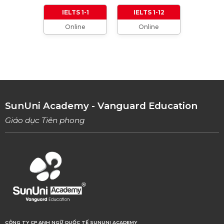
01/01/2024
IELTS 1-1
IELTS 1-12
Online
Online
TỔNG HỢP CÁCH XƯNG HÔ TRONG TIẾNG
ANH (Từ formal đến informal)
01/08/2023
TỔNG HỢP 9 LOẠI LINKING WORDS THÔNG
DỤNG VÀ CÁCH VẬN DỤNG
17/06/2023
SunUni Academy - Vanguard Education
Giáo dục Tiên phong
CÔNG TY CP ANH NGỮ QUỐC TẾ SUNUNI ACADEMY