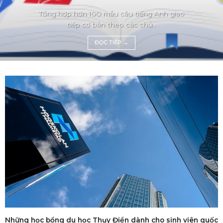
Tổng hợp hơn 100 mẫu câu tiếng Anh giao
tiếp cơ bản theo các chủ...
ĐỌC TIẾP
→
Những học bổng du học Thụy Điển dành cho sinh viên quốc