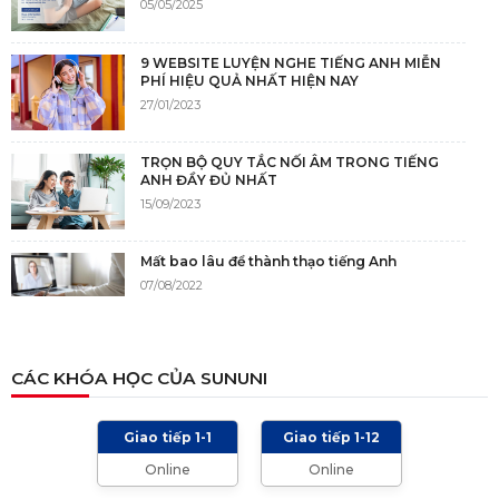
05/05/2025
9 WEBSITE LUYỆN NGHE TIẾNG ANH MIỄN
PHÍ HIỆU QUẢ NHẤT HIỆN NAY
27/01/2023
TRỌN BỘ QUY TẮC NỐI ÂM TRONG TIẾNG
ANH ĐẦY ĐỦ NHẤT
15/09/2023
Mất bao lâu để thành thạo tiếng Anh
07/08/2022
NGUỒN GỐC CỦA TIẾNG ANH
CÁC KHÓA HỌC CỦA SUNUNI
05/12/2021
Giao tiếp 1-1
Giao tiếp 1-12
TIÊU CHÍ CHẤM IELTS SPEAKING, WRITING
Online
Online
2024 VÀ NHỮNG LƯU Ý