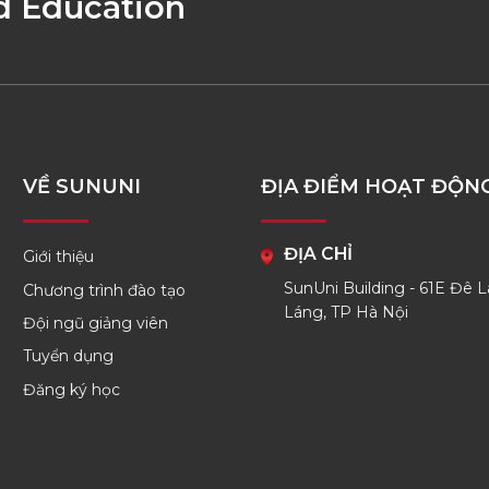
d Education
VỀ SUNUNI
ĐỊA ĐIỂM HOẠT ĐỘN
ĐỊA CHỈ
Giới thiệu
SunUni Building - 61E Đê L
Chương trình đào tạo
Láng, TP Hà Nội
Đội ngũ giảng viên
Tuyển dụng
Đăng ký học