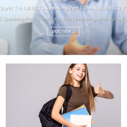
BLOG HỌC TIẾNG ANH
Quyết Trả Lời IELTS Speaking Part 1 Cho Người Bí Từ 
 Speaking Part 1, nhiều thí sinh lầm tưởng phải dùng từ
ĐỌC TIẾP
→