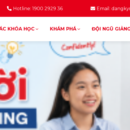
Hotline: 1900 2929 36
Email: dangk
ÁC KHÓA HỌC
KHÁM PHÁ
ĐỘI NGŨ GIẢNG