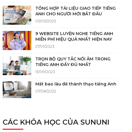
TỔNG HỢP TÀI LIỆU GIAO TIẾP TIẾNG
ANH CHO NGƯỜI MỚI BẮT ĐẦU
05/05/2025
9 WEBSITE LUYỆN NGHE TIẾNG ANH
MIỄN PHÍ HIỆU QUẢ NHẤT HIỆN NAY
27/01/2023
TRỌN BỘ QUY TẮC NỐI ÂM TRONG
TIẾNG ANH ĐẦY ĐỦ NHẤT
15/09/2023
Mất bao lâu để thành thạo tiếng Anh
07/08/2022
NGUỒN GỐC CỦA TIẾNG ANH
05/12/2021
CÁC KHÓA HỌC CỦA SUNUNI