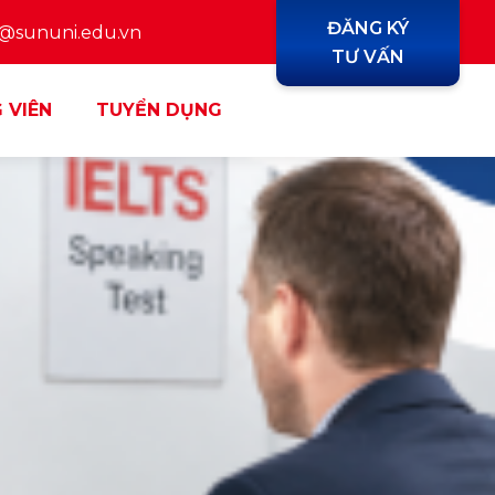
ĐĂNG KÝ
y@sununi.edu.vn
TƯ VẤN
 VIÊN
TUYỂN DỤNG