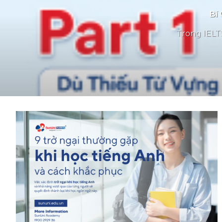
Bí 
Trong IELTS