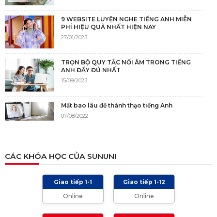
9 WEBSITE LUYỆN NGHE TIẾNG ANH MIỄN
PHÍ HIỆU QUẢ NHẤT HIỆN NAY
27/01/2023
TRỌN BỘ QUY TẮC NỐI ÂM TRONG TIẾNG
ANH ĐẦY ĐỦ NHẤT
15/09/2023
Mất bao lâu để thành thạo tiếng Anh
07/08/2022
NGUỒN GỐC CỦA TIẾNG ANH
CÁC KHÓA HỌC CỦA SUNUNI
05/12/2021
Giao tiếp 1-1
Giao tiếp 1-12
TIÊU CHÍ CHẤM IELTS SPEAKING, WRITING
Online
Online
2024 VÀ NHỮNG LƯU Ý
01/01/2024