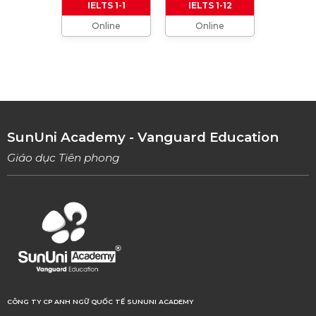
IELTS 1-1
IELTS 1-12
Online
Online
TỔNG HỢP CÁCH XƯNG HÔ TRONG TIẾNG
ANH (Từ formal đến informal)
01/08/2023
TỔNG HỢP 9 LOẠI LINKING WORDS THÔNG
DỤNG VÀ CÁCH VẬN DỤNG
17/06/2023
SunUni Academy - Vanguard Education
Giáo dục Tiên phong
CÔNG TY CP ANH NGỮ QUỐC TẾ SUNUNI ACADEMY