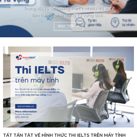
Trong IELTS Speaking Part 1, nhiều thí sinh
lầm tưởng phải dùng từ vựng quá...
ĐỌC TIẾP
→
TẤT TẦN TẬT VỀ HÌNH THỨC THI IELTS TRÊN MÁY TÍNH