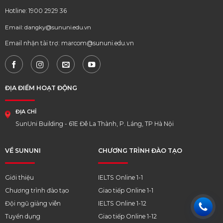
Hotline: 1900 2929 36
Email: dangky@sununi.edu.vn
Email nhận tài trợ: marcom@sununi.edu.vn
ĐỊA ĐIỂM HOẠT ĐỘNG
ĐỊA CHỈ
SunUni Building - 61E Đê La Thành, P. Láng, TP Hà Nội
VỀ SUNUNI
CHƯƠNG TRÌNH ĐÀO TẠO
Giới thiệu
IELTS Online 1-1
Chương trình đào tạo
Giao tiếp Online 1-1
Đội ngũ giảng viên
IELTS Online 1-12
Tuyển dụng
Giao tiếp Online 1-12