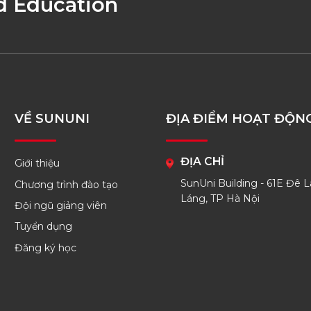
d Education
VỀ SUNUNI
ĐỊA ĐIỂM HOẠT ĐỘN
ĐỊA CHỈ
Giới thiệu
SunUni Building - 61E Đê L
Chương trình đào tạo
Láng, TP Hà Nội
Đội ngũ giảng viên
Tuyển dụng
Đăng ký học