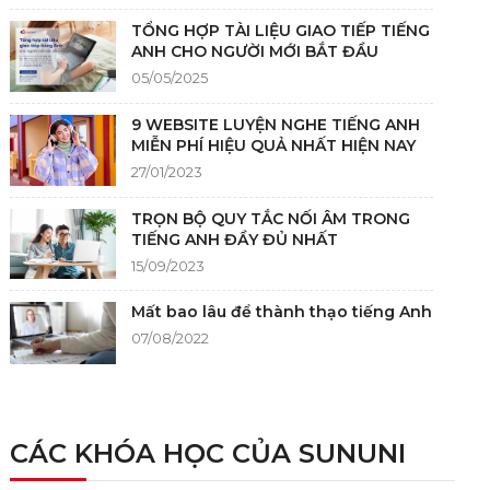
TỔNG HỢP TÀI LIỆU GIAO TIẾP TIẾNG
ANH CHO NGƯỜI MỚI BẮT ĐẦU
05/05/2025
9 WEBSITE LUYỆN NGHE TIẾNG ANH
MIỄN PHÍ HIỆU QUẢ NHẤT HIỆN NAY
27/01/2023
TRỌN BỘ QUY TẮC NỐI ÂM TRONG
TIẾNG ANH ĐẦY ĐỦ NHẤT
15/09/2023
Mất bao lâu để thành thạo tiếng Anh
07/08/2022
NGUỒN GỐC CỦA TIẾNG ANH
05/12/2021
CÁC KHÓA HỌC CỦA SUNUNI