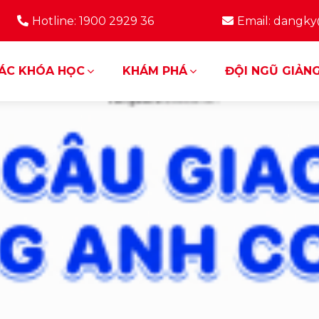
Hotline: 1900 2929 36
Email: dangk
ÁC KHÓA HỌC
KHÁM PHÁ
ĐỘI NGŨ GIẢNG