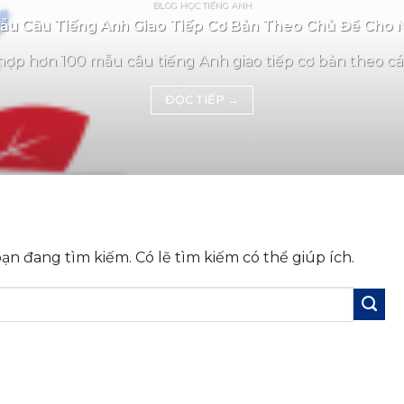
BLOG HỌC TIẾNG ANH
u Câu Tiếng Anh Giao Tiếp Cơ Bản Theo Chủ Đề Cho 
ợp hơn 100 mẫu câu tiếng Anh giao tiếp cơ bản theo các
ĐỌC TIẾP
→
n đang tìm kiếm. Có lẽ tìm kiếm có thể giúp ích.