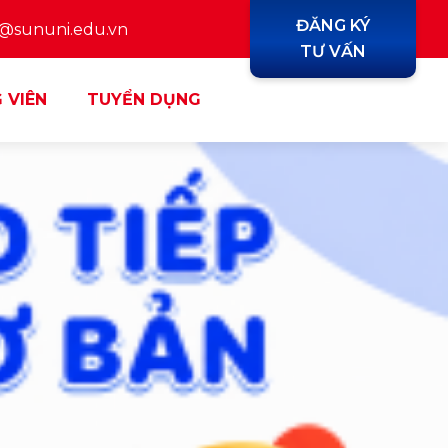
ĐĂNG KÝ
y@sununi.edu.vn
TƯ VẤN
 VIÊN
TUYỂN DỤNG