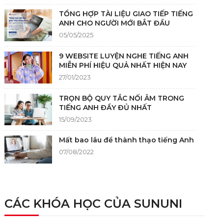
TỔNG HỢP TÀI LIỆU GIAO TIẾP TIẾNG
ANH CHO NGƯỜI MỚI BẮT ĐẦU
05/05/2025
9 WEBSITE LUYỆN NGHE TIẾNG ANH
MIỄN PHÍ HIỆU QUẢ NHẤT HIỆN NAY
27/01/2023
TRỌN BỘ QUY TẮC NỐI ÂM TRONG
TIẾNG ANH ĐẦY ĐỦ NHẤT
15/09/2023
Mất bao lâu để thành thạo tiếng Anh
07/08/2022
NGUỒN GỐC CỦA TIẾNG ANH
05/12/2021
CÁC KHÓA HỌC CỦA SUNUNI