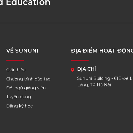
d Education
VỀ SUNUNI
ĐỊA ĐIỂM HOẠT ĐỘN
ĐỊA CHỈ
Giới thiệu
SunUni Building - 61E Đê L
Chương trình đào tạo
Láng, TP Hà Nội
Đội ngũ giảng viên
Tuyển dụng
Đăng ký học