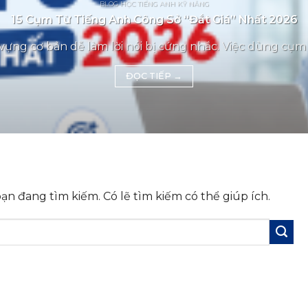
BLOG HỌC TIẾNG ANH KỸ NĂNG
15 Cụm Từ Tiếng Anh Công Sở “Đắt Giá” Nhất 2026
vựng cơ bản dễ làm lời nói bị cứng nhắc. Việc dùng cụm t
ĐỌC TIẾP
→
n đang tìm kiếm. Có lẽ tìm kiếm có thể giúp ích.