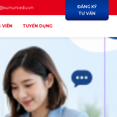
ĐĂNG KÝ
y@sununi.edu.vn
TƯ VẤN
 VIÊN
TUYỂN DỤNG