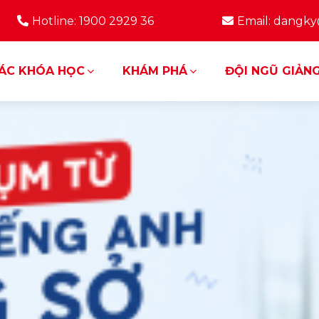
Hotline: 1900 2929 36
Email: dangk
ÁC KHÓA HỌC
KHÁM PHÁ
ĐỘI NGŨ GIẢNG