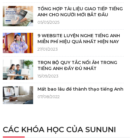
TỔNG HỢP TÀI LIỆU GIAO TIẾP TIẾNG
ANH CHO NGƯỜI MỚI BẮT ĐẦU
05/05/2025
9 WEBSITE LUYỆN NGHE TIẾNG ANH
MIỄN PHÍ HIỆU QUẢ NHẤT HIỆN NAY
27/01/2023
TRỌN BỘ QUY TẮC NỐI ÂM TRONG
TIẾNG ANH ĐẦY ĐỦ NHẤT
15/09/2023
Mất bao lâu để thành thạo tiếng Anh
07/08/2022
NGUỒN GỐC CỦA TIẾNG ANH
05/12/2021
CÁC KHÓA HỌC CỦA SUNUNI