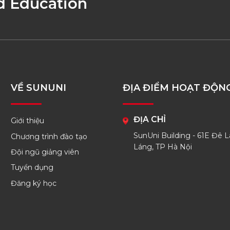
d Education
VỀ SUNUNI
ĐỊA ĐIỂM HOẠT ĐỘN
ĐỊA CHỈ
Giới thiệu
SunUni Building - 61E Đê L
Chương trình đào tạo
Láng, TP Hà Nội
Đội ngũ giảng viên
Tuyển dụng
Đăng ký học