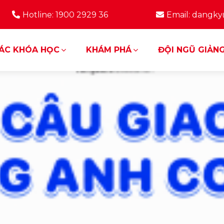
Hotline: 1900 2929 36
Email: dangk
ÁC KHÓA HỌC
KHÁM PHÁ
ĐỘI NGŨ GIẢNG