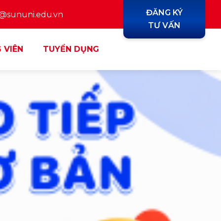
ĐĂNG KÝ
y@sununi.edu.vn
TƯ VẤN
 VIÊN
TUYỂN DỤNG