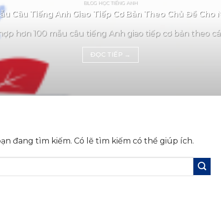
BLOG HỌC TIẾNG ANH
u Câu Tiếng Anh Giao Tiếp Cơ Bản Theo Chủ Đề Cho 
ợp hơn 100 mẫu câu tiếng Anh giao tiếp cơ bản theo các
ĐỌC TIẾP
→
n đang tìm kiếm. Có lẽ tìm kiếm có thể giúp ích.