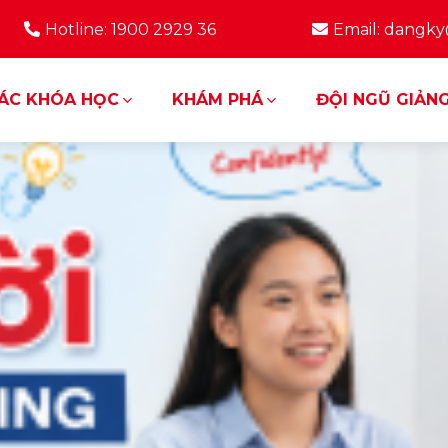
Hotline: 1900 2929 36
Email: dangk
ÁC KHÓA HỌC
KHÁM PHÁ
ĐỘI NGŨ GIẢNG