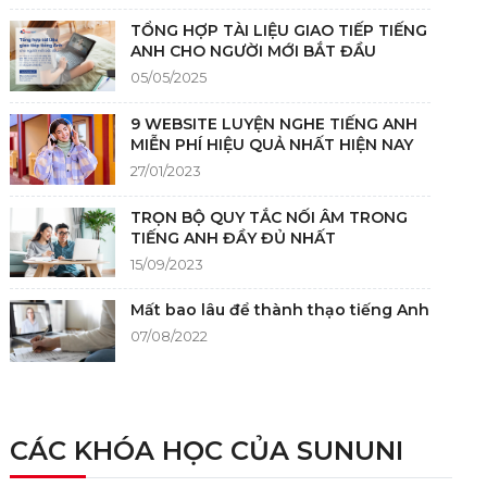
TỔNG HỢP TÀI LIỆU GIAO TIẾP TIẾNG
ANH CHO NGƯỜI MỚI BẮT ĐẦU
05/05/2025
9 WEBSITE LUYỆN NGHE TIẾNG ANH
MIỄN PHÍ HIỆU QUẢ NHẤT HIỆN NAY
27/01/2023
TRỌN BỘ QUY TẮC NỐI ÂM TRONG
TIẾNG ANH ĐẦY ĐỦ NHẤT
15/09/2023
Mất bao lâu để thành thạo tiếng Anh
07/08/2022
NGUỒN GỐC CỦA TIẾNG ANH
05/12/2021
CÁC KHÓA HỌC CỦA SUNUNI