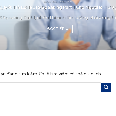
BLOG HỌC TIẾNG ANH
Quyết Trả Lời IELTS Speaking Part 1 Cho Người Bí Từ 
 Speaking Part 1, nhiều thí sinh lầm tưởng phải dùng từ
ĐỌC TIẾP
→
n đang tìm kiếm. Có lẽ tìm kiếm có thể giúp ích.