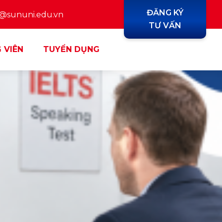
ĐĂNG KÝ
y@sununi.edu.vn
TƯ VẤN
 VIÊN
TUYỂN DỤNG