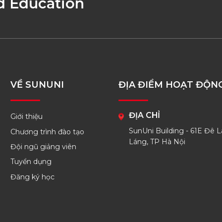
d Education
VỀ SUNUNI
ĐỊA ĐIỂM HOẠT ĐỘN
ĐỊA CHỈ
Giới thiệu
SunUni Building - 61E Đê L
Chương trình đào tạo
Láng, TP Hà Nội
Đội ngũ giảng viên
Tuyển dụng
Đăng ký học