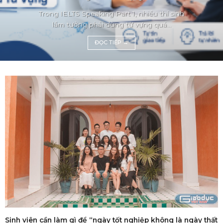
Trong IELTS Speaking Part 1, nhiều thí sinh
lầm tưởng phải dùng từ vựng quá...
ĐỌC TIẾP
→
Sinh viên cần làm gì để “ngày tốt nghiệp không là ngày thất