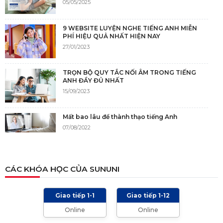
05/05/2025
9 WEBSITE LUYỆN NGHE TIẾNG ANH MIỄN
PHÍ HIỆU QUẢ NHẤT HIỆN NAY
27/01/2023
TRỌN BỘ QUY TẮC NỐI ÂM TRONG TIẾNG
ANH ĐẦY ĐỦ NHẤT
15/09/2023
Mất bao lâu để thành thạo tiếng Anh
07/08/2022
NGUỒN GỐC CỦA TIẾNG ANH
CÁC KHÓA HỌC CỦA SUNUNI
05/12/2021
Giao tiếp 1-1
Giao tiếp 1-12
TIÊU CHÍ CHẤM IELTS SPEAKING, WRITING
Online
Online
2024 VÀ NHỮNG LƯU Ý