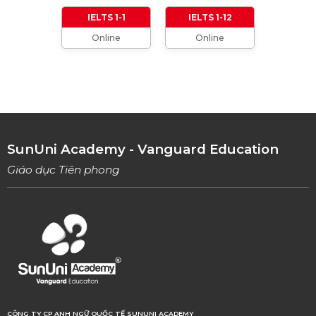
01/01/2024
IELTS 1-1
IELTS 1-12
Online
Online
TỔNG HỢP CÁCH XƯNG HÔ TRONG TIẾNG
ANH (Từ formal đến informal)
01/08/2023
TỔNG HỢP 9 LOẠI LINKING WORDS THÔNG
DỤNG VÀ CÁCH VẬN DỤNG
17/06/2023
SunUni Academy - Vanguard Education
Giáo dục Tiên phong
CÔNG TY CP ANH NGỮ QUỐC TẾ SUNUNI ACADEMY