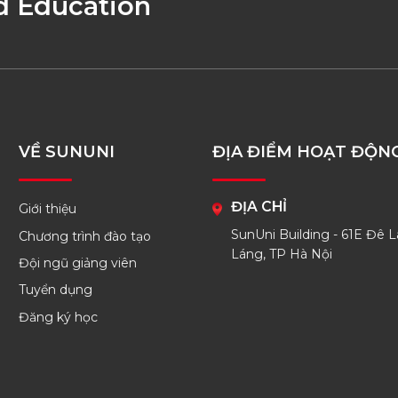
d Education
VỀ SUNUNI
ĐỊA ĐIỂM HOẠT ĐỘN
ĐỊA CHỈ
Giới thiệu
SunUni Building - 61E Đê L
Chương trình đào tạo
Láng, TP Hà Nội
Đội ngũ giảng viên
Tuyển dụng
Đăng ký học