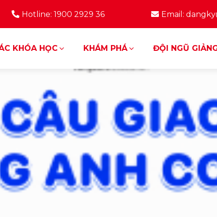
Hotline: 1900 2929 36
Email: dangk
ÁC KHÓA HỌC
KHÁM PHÁ
ĐỘI NGŨ GIẢNG