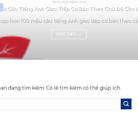
BLOG HỌC TIẾNG ANH
u Câu Tiếng Anh Giao Tiếp Cơ Bản Theo Chủ Đề Cho 
ợp hơn 100 mẫu câu tiếng Anh giao tiếp cơ bản theo các
ĐỌC TIẾP
→
n đang tìm kiếm. Có lẽ tìm kiếm có thể giúp ích.