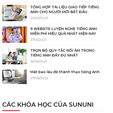
TỔNG HỢP TÀI LIỆU GIAO TIẾP TIẾNG
ANH CHO NGƯỜI MỚI BẮT ĐẦU
05/05/2025
9 WEBSITE LUYỆN NGHE TIẾNG ANH
MIỄN PHÍ HIỆU QUẢ NHẤT HIỆN NAY
27/01/2023
TRỌN BỘ QUY TẮC NỐI ÂM TRONG
TIẾNG ANH ĐẦY ĐỦ NHẤT
15/09/2023
Mất bao lâu để thành thạo tiếng Anh
07/08/2022
NGUỒN GỐC CỦA TIẾNG ANH
05/12/2021
CÁC KHÓA HỌC CỦA SUNUNI