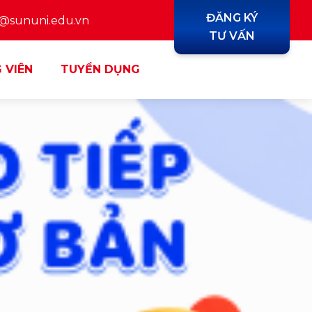
ĐĂNG KÝ
y@sununi.edu.vn
TƯ VẤN
 VIÊN
TUYỂN DỤNG