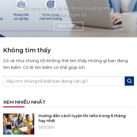
Từ vựng cơ bản dễ làm lời nói bị cứng nhắc.
Việc dùng cụm từ...
ĐỌC TIẾP
→
Không tìm thấy
Có vẻ như chúng tôi không thể tìm thấy những gì bạn đang
tìm kiếm. Có lẽ tìm kiếm có thể giúp ích.
XEM NHIỀU NHẤT
Hướng dẫn cách luyện thi Ielts trong 6 tháng
hay nhất
03/12/2021