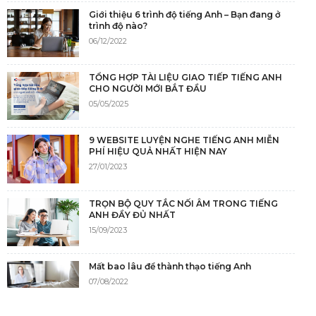
Giới thiệu 6 trình độ tiếng Anh – Bạn đang ở
trình độ nào?
06/12/2022
TỔNG HỢP TÀI LIỆU GIAO TIẾP TIẾNG ANH
CHO NGƯỜI MỚI BẮT ĐẦU
05/05/2025
9 WEBSITE LUYỆN NGHE TIẾNG ANH MIỄN
PHÍ HIỆU QUẢ NHẤT HIỆN NAY
27/01/2023
TRỌN BỘ QUY TẮC NỐI ÂM TRONG TIẾNG
ANH ĐẦY ĐỦ NHẤT
15/09/2023
Mất bao lâu để thành thạo tiếng Anh
07/08/2022