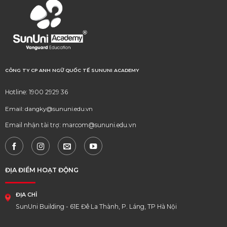
CÔNG TY CP ANH NGỮ QUỐC TẾ SUNUNI ACADEMY
Hotline: 1900 2929 36
Email: dangky@sununi.edu.vn
Email nhận tài trợ: marcom@sununi.edu.vn
ĐỊA ĐIỂM HOẠT ĐỘNG
ĐỊA CHỈ
SunUni Building - 61E Đê La Thành, P. Láng, TP Hà Nội