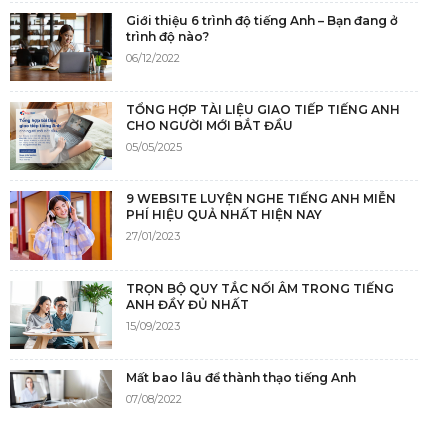
Giới thiệu 6 trình độ tiếng Anh – Bạn đang ở
trình độ nào?
06/12/2022
TỔNG HỢP TÀI LIỆU GIAO TIẾP TIẾNG ANH
CHO NGƯỜI MỚI BẮT ĐẦU
05/05/2025
9 WEBSITE LUYỆN NGHE TIẾNG ANH MIỄN
PHÍ HIỆU QUẢ NHẤT HIỆN NAY
27/01/2023
TRỌN BỘ QUY TẮC NỐI ÂM TRONG TIẾNG
ANH ĐẦY ĐỦ NHẤT
15/09/2023
Mất bao lâu để thành thạo tiếng Anh
07/08/2022