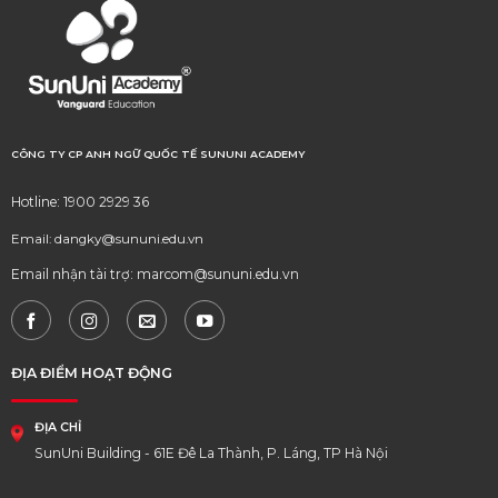
CÔNG TY CP ANH NGỮ QUỐC TẾ SUNUNI ACADEMY
Hotline: 1900 2929 36
Email: dangky@sununi.edu.vn
Email nhận tài trợ: marcom@sununi.edu.vn
ĐỊA ĐIỂM HOẠT ĐỘNG
ĐỊA CHỈ
SunUni Building - 61E Đê La Thành, P. Láng, TP Hà Nội