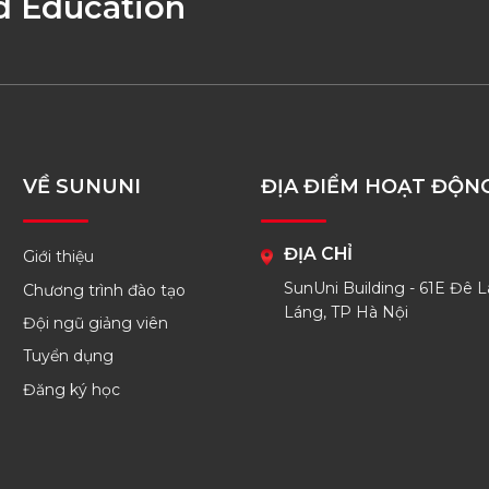
d Education
VỀ SUNUNI
ĐỊA ĐIỂM HOẠT ĐỘN
ĐỊA CHỈ
Giới thiệu
SunUni Building - 61E Đê L
Chương trình đào tạo
Láng, TP Hà Nội
Đội ngũ giảng viên
Tuyển dụng
Đăng ký học