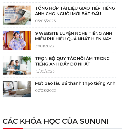
TỔNG HỢP TÀI LIỆU GIAO TIẾP TIẾNG
ANH CHO NGƯỜI MỚI BẮT ĐẦU
05/05/2025
9 WEBSITE LUYỆN NGHE TIẾNG ANH
MIỄN PHÍ HIỆU QUẢ NHẤT HIỆN NAY
27/01/2023
TRỌN BỘ QUY TẮC NỐI ÂM TRONG
TIẾNG ANH ĐẦY ĐỦ NHẤT
15/09/2023
Mất bao lâu để thành thạo tiếng Anh
07/08/2022
NGUỒN GỐC CỦA TIẾNG ANH
05/12/2021
CÁC KHÓA HỌC CỦA SUNUNI