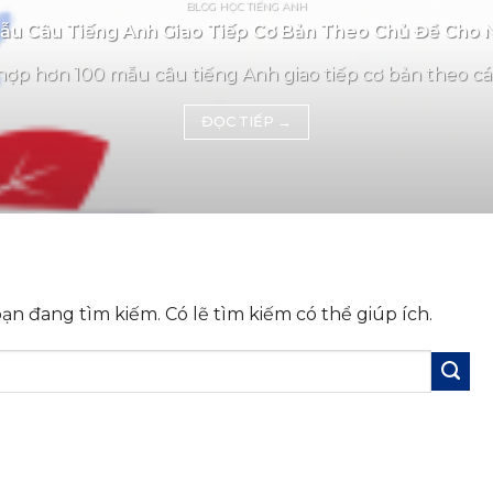
BLOG HỌC TIẾNG ANH
u Câu Tiếng Anh Giao Tiếp Cơ Bản Theo Chủ Đề Cho 
ợp hơn 100 mẫu câu tiếng Anh giao tiếp cơ bản theo các
ĐỌC TIẾP
→
n đang tìm kiếm. Có lẽ tìm kiếm có thể giúp ích.