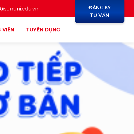
ĐĂNG KÝ
y@sununi.edu.vn
TƯ VẤN
 VIÊN
TUYỂN DỤNG