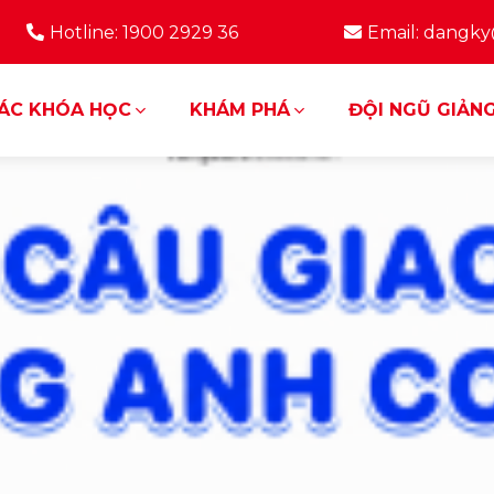
Hotline: 1900 2929 36
Email: dangk
ÁC KHÓA HỌC
KHÁM PHÁ
ĐỘI NGŨ GIẢNG