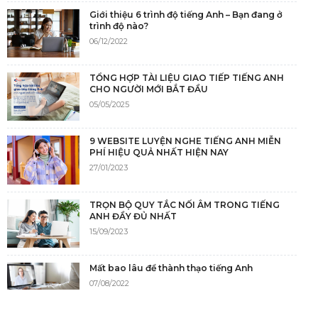
Giới thiệu 6 trình độ tiếng Anh – Bạn đang ở
trình độ nào?
06/12/2022
TỔNG HỢP TÀI LIỆU GIAO TIẾP TIẾNG ANH
CHO NGƯỜI MỚI BẮT ĐẦU
05/05/2025
9 WEBSITE LUYỆN NGHE TIẾNG ANH MIỄN
PHÍ HIỆU QUẢ NHẤT HIỆN NAY
27/01/2023
TRỌN BỘ QUY TẮC NỐI ÂM TRONG TIẾNG
ANH ĐẦY ĐỦ NHẤT
15/09/2023
Mất bao lâu để thành thạo tiếng Anh
07/08/2022