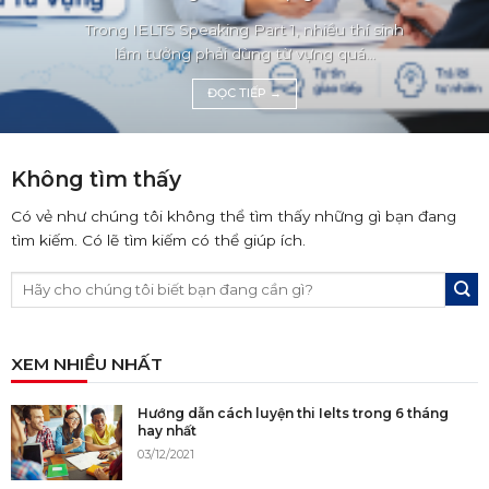
Trong IELTS Speaking Part 1, nhiều thí sinh
lầm tưởng phải dùng từ vựng quá...
ĐỌC TIẾP
→
Không tìm thấy
Có vẻ như chúng tôi không thể tìm thấy những gì bạn đang
tìm kiếm. Có lẽ tìm kiếm có thể giúp ích.
XEM NHIỀU NHẤT
Hướng dẫn cách luyện thi Ielts trong 6 tháng
hay nhất
03/12/2021