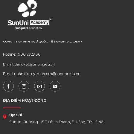
CÔNG TY CP ANH NGỮ QUỐC TẾ SUNUNI ACADEMY
Hotline: 1900 2929 36
Email: dangky@sununi.edu.vn
Email nhận tài trợ: marcom@sununi.edu.vn
ĐỊA ĐIỂM HOẠT ĐỘNG
ĐỊA CHỈ
SunUni Building - 61E Đê La Thành, P. Láng, TP Hà Nội