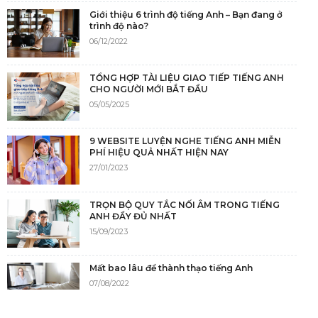
Giới thiệu 6 trình độ tiếng Anh – Bạn đang ở
trình độ nào?
06/12/2022
TỔNG HỢP TÀI LIỆU GIAO TIẾP TIẾNG ANH
CHO NGƯỜI MỚI BẮT ĐẦU
05/05/2025
9 WEBSITE LUYỆN NGHE TIẾNG ANH MIỄN
PHÍ HIỆU QUẢ NHẤT HIỆN NAY
27/01/2023
TRỌN BỘ QUY TẮC NỐI ÂM TRONG TIẾNG
ANH ĐẦY ĐỦ NHẤT
15/09/2023
Mất bao lâu để thành thạo tiếng Anh
07/08/2022