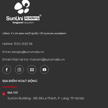
CÔNG TY CP ANH NGỮ QUỐC TẾ SUNUNI ACADEMY
Hotline: 1900 2929 36
Email: dangky@sununi.edu.vn
Email nhận tài trợ: marcom@sununi.edu.vn
ĐỊA ĐIỂM HOẠT ĐỘNG
ĐỊA CHỈ
SunUni Building - 61E Đê La Thành, P. Láng, TP Hà Nội