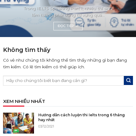
Trong IELTS Speaking Part 1, nhiều thí sinh
lầm tưởng phải dùng từ vựng quá...
ĐỌC TIẾP
→
Không tìm thấy
Có vẻ như chúng tôi không thể tìm thấy những gì bạn đang
tìm kiếm. Có lẽ tìm kiếm có thể giúp ích.
XEM NHIỀU NHẤT
Hướng dẫn cách luyện thi Ielts trong 6 tháng
hay nhất
03/12/2021