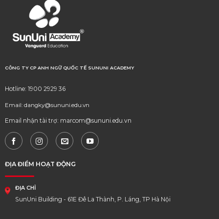
CÔNG TY CP ANH NGỮ QUỐC TẾ SUNUNI ACADEMY
Hotline: 1900 2929 36
Email: dangky@sununi.edu.vn
Email nhận tài trợ: marcom@sununi.edu.vn
ĐỊA ĐIỂM HOẠT ĐỘNG
ĐỊA CHỈ
SunUni Building - 61E Đê La Thành, P. Láng, TP Hà Nội