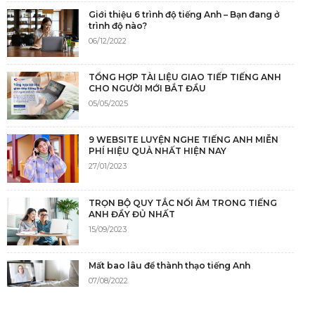
Giới thiệu 6 trình độ tiếng Anh – Bạn đang ở
trình độ nào?
06/12/2022
TỔNG HỢP TÀI LIỆU GIAO TIẾP TIẾNG ANH
CHO NGƯỜI MỚI BẮT ĐẦU
05/05/2025
9 WEBSITE LUYỆN NGHE TIẾNG ANH MIỄN
PHÍ HIỆU QUẢ NHẤT HIỆN NAY
27/01/2023
TRỌN BỘ QUY TẮC NỐI ÂM TRONG TIẾNG
ANH ĐẦY ĐỦ NHẤT
15/09/2023
Mất bao lâu để thành thạo tiếng Anh
07/08/2022