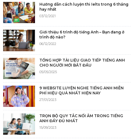
Hướng dẫn cách luyện thi Ielts trong 6 tháng
hay nhất
03/12/2021
Giới thiệu 6 trình độ tiếng Anh – Bạn đang ở
trình độ nào?
06/12/2022
TỔNG HỢP TÀI LIỆU GIAO TIẾP TIẾNG ANH
CHO NGƯỜI MỚI BẮT ĐẦU
05/05/2025
9 WEBSITE LUYỆN NGHE TIẾNG ANH MIỄN
PHÍ HIỆU QUẢ NHẤT HIỆN NAY
27/01/2023
TRỌN BỘ QUY TẮC NỐI ÂM TRONG TIẾNG
ANH ĐẦY ĐỦ NHẤT
15/09/2023