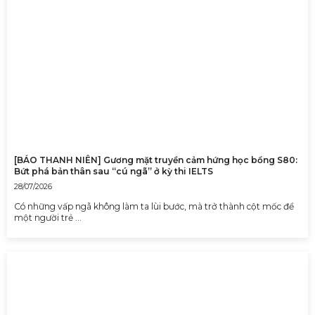
[BÁO THANH NIÊN] Gương mặt truyền cảm hứng học bổng S80:
Bứt phá bản thân sau “cú ngã” ở kỳ thi IELTS
28/07/2026
Có những vấp ngã không làm ta lùi bước, mà trở thành cột mốc để
một người trẻ …