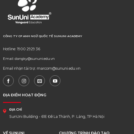
CÔNG TY CP ANH NGỮ QUỐC TẾ SUNUNI ACADEMY
Hotline: 1900 2929 36
Email: dangky@sununi.edu.vn
Email nhận tài trợ: marcom@sununi.edu.vn
ĐỊA ĐIỂM HOẠT ĐỘNG
ĐỊA CHỈ
SunUni Building - 61E Đê La Thành, P. Láng, TP Hà Nội
VỀ SUNUNI
CHƯƠNG TRÌNH ĐÀO TẠO