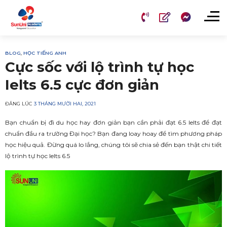
Chuyển
đến
nội
dung
BLOG
,
HỌC TIẾNG ANH
Cực sốc với lộ trình tự học
Ielts 6.5 cực đơn giản
ĐĂNG LÚC
3 THÁNG MƯỜI HAI, 2021
Bạn chuẩn bị đi du học hay đơn giản bạn cần phải đạt 6.5 Ielts để đạt
chuẩn đầu ra trường Đại học? Bạn đang loay hoay để tìm phương pháp
học hiệu quả. Đừng quá lo lắng, chúng tôi sẽ chia sẻ đến bạn thật chi tiết
lộ trình tự học Ielts 6.5