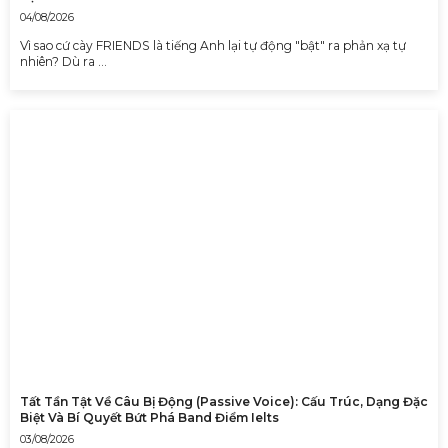
04/08/2026
Vì sao cứ cày FRIENDS là tiếng Anh lại tự động "bật" ra phản xạ tự
nhiên? Dù ra …
Tất Tần Tật Về Câu Bị Động (Passive Voice): Cấu Trúc, Dạng Đặc
Biệt Và Bí Quyết Bứt Phá Band Điểm Ielts
03/08/2026