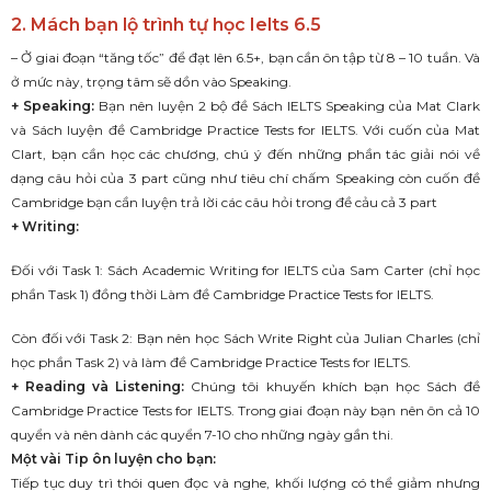
2. Mách bạn lộ trình tự học Ielts 6.5
– Ở giai đoạn “tăng tốc” để đạt lên 6.5+, bạn cần ôn tập từ 8 – 10 tuần. Và
ở mức này, trọng tâm sẽ dồn vào Speaking.
+ Speaking:
Bạn nên luyện 2 bộ đề Sách IELTS Speaking của Mat Clark
và Sách luyện đề Cambridge Practice Tests for IELTS. Với cuốn của Mat
Clart, bạn cần học các chương, chú ý đến những phần tác giải nói về
dạng câu hỏi của 3 part cũng như tiêu chí chấm Speaking còn cuốn đề
Cambridge bạn cần luyện trả lời các câu hỏi trong đề cảu cả 3 part
+ Writing:
Đối với Task 1: Sách Academic Writing for IELTS của Sam Carter (chỉ học
phần Task 1) đồng thời Làm đề Cambridge Practice Tests for IELTS.
Còn đối với Task 2: Bạn nên học Sách Write Right của Julian Charles (chỉ
học phần Task 2) và làm đề Cambridge Practice Tests for IELTS.
+ Reading và Listening:
Chúng tôi khuyến khích bạn học Sách đề
Cambridge Practice Tests for IELTS. Trong giai đoạn này bạn nên ôn cả 10
quyển và nên dành các quyển 7-10 cho những ngày gần thi.
Một vài Tip ôn luyện cho bạn:
Tiếp tục duy trì thói quen đọc và nghe, khối lượng có thể giảm nhưng