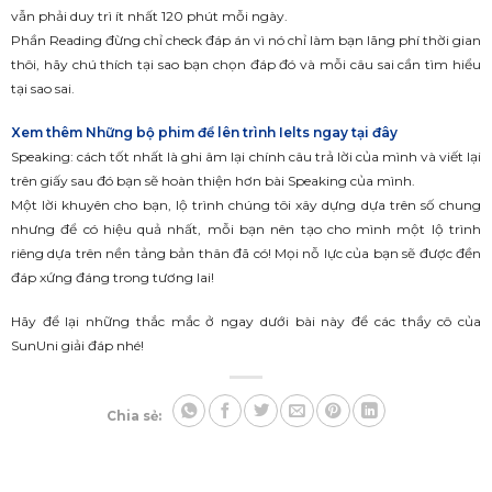
vẫn phải duy trì ít nhất 120 phút mỗi ngày.
Phần Reading đừng chỉ check đáp án vì nó chỉ làm bạn lãng phí thời gian
thôi, hãy chú thích tại sao bạn chọn đáp đó và mỗi câu sai cần tìm hiểu
tại sao sai.
Xem thêm Những bộ phim để lên trình Ielts ngay tại đây
Speaking: cách tốt nhất là ghi âm lại chính câu trả lời của mình và viết lại
trên giấy sau đó bạn sẽ hoàn thiện hơn bài Speaking của mình.
Một lời khuyên cho bạn, lộ trình chúng tôi xây dựng dựa trên số chung
nhưng để có hiệu quả nhất, mỗi bạn nên tạo cho mình một lộ trình
riêng dựa trên nền tảng bản thân đã có! Mọi nỗ lực của bạn sẽ được đền
đáp xứng đáng trong tương lai!
Hãy để lại những thắc mắc ở ngay dưới bài này để các thầy cô của
SunUni giải đáp nhé!
Chia sẻ: