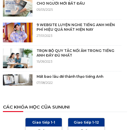
CHO NGƯỜI MỚI BẮT ĐẦU
05/05/2025
9 WEBSITE LUYỆN NGHE TIẾNG ANH MIỄN
PHÍ HIỆU QUẢ NHẤT HIỆN NAY
27/01/2023
TRỌN BỘ QUY TẮC NỐI ÂM TRONG TIẾNG
ANH ĐẦY ĐỦ NHẤT
15/09/2023
Mất bao lâu để thành thạo tiếng Anh
07/08/2022
NGUỒN GỐC CỦA TIẾNG ANH
CÁC KHÓA HỌC CỦA SUNUNI
05/12/2021
Giao tiếp 1-1
Giao tiếp 1-12
TIÊU CHÍ CHẤM IELTS SPEAKING, WRITING