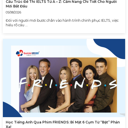
Cấu Trúc Đề Thi IELTS Từ A – Z: Cẩm Nang Chi Tiết Cho Người
Mới Bắt Đầu
05/08/2026
Đối với người mới bước chân vào hành trình chinh phục IELTS, việc
hiểu rõ cấu …
Học Tiếng Anh Qua Phim FRIENDS: Bí Mật 6 Cụm Từ “Bật” Phản
Xạ!