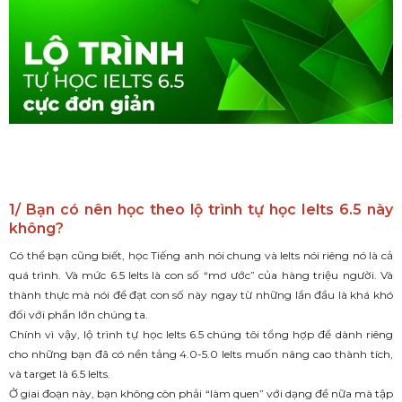
1/ Bạn có nên học theo lộ trình tự học Ielts 6.5 này
không?
Có thể bạn cũng biết, học Tiếng anh nói chung và Ielts nói riêng nó là cả
quá trình. Và mức 6.5 Ielts là con số “mơ ước” của hàng triệu người. Và
thành thực mà nói để đạt con số này ngay từ những lần đầu là khá khó
đối với phần lớn chúng ta.
Chính vì vậy, lộ trình tự học Ielts 6.5 chúng tôi tổng hợp để dành riêng
cho những bạn đã có nền tảng 4.0-5.0 Ielts muốn nâng cao thành tích,
và target là 6.5 Ielts.
Ở giai đoạn này, bạn không còn phải “làm quen” với dạng đề nữa mà tập