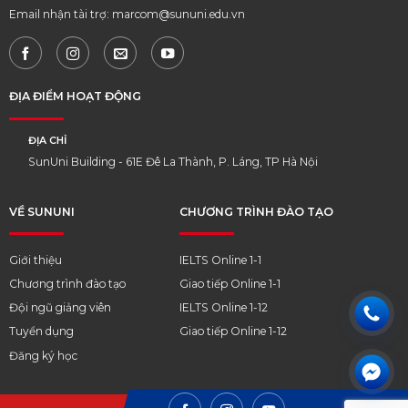
Email nhận tài trợ: marcom@sununi.edu.vn
ĐỊA ĐIỂM HOẠT ĐỘNG
ĐỊA CHỈ
SunUni Building - 61E Đê La Thành, P. Láng, TP Hà Nội
VỀ SUNUNI
CHƯƠNG TRÌNH ĐÀO TẠO
Giới thiệu
IELTS Online 1-1
Chương trình đào tạo
Giao tiếp Online 1-1
Đội ngũ giảng viên
IELTS Online 1-12
Tuyển dụng
Giao tiếp Online 1-12
Đăng ký học