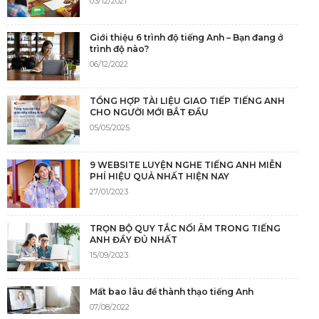
03/12/2021
Giới thiệu 6 trình độ tiếng Anh – Bạn đang ở
trình độ nào?
06/12/2022
TỔNG HỢP TÀI LIỆU GIAO TIẾP TIẾNG ANH
CHO NGƯỜI MỚI BẮT ĐẦU
05/05/2025
9 WEBSITE LUYỆN NGHE TIẾNG ANH MIỄN
PHÍ HIỆU QUẢ NHẤT HIỆN NAY
27/01/2023
TRỌN BỘ QUY TẮC NỐI ÂM TRONG TIẾNG
ANH ĐẦY ĐỦ NHẤT
15/09/2023
Mất bao lâu để thành thạo tiếng Anh
07/08/2022