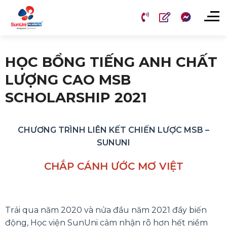
Chuyển
đến
nội
dung
HỌC BỔNG TIẾNG ANH CHẤT
LƯỢNG CAO MSB
SCHOLARSHIP 2021
CHƯƠNG TRÌNH LIÊN KẾT CHIẾN LƯỢC MSB –
SUNUNI
CHẮP CÁNH ƯỚC MƠ VIỆT
Trải qua năm 2020 và nửa đầu năm 2021 đầy biến
động, Học viện SunUni cảm nhận rõ hơn hết niềm