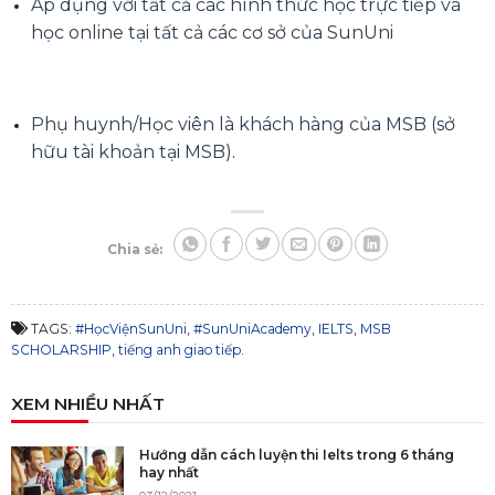
Áp dụng với tất cả các hình thức học trực tiếp và
học online tại tất cả các cơ sở của SunUni
Phụ huynh/Học viên là khách hàng của MSB (sở
hữu tài khoản tại MSB).
Chia sẻ:
TAGS:
#HọcViệnSunUni
,
#SunUniAcademy
,
IELTS
,
MSB
SCHOLARSHIP
,
tiếng anh giao tiếp
.
XEM NHIỀU NHẤT
Hướng dẫn cách luyện thi Ielts trong 6 tháng
hay nhất