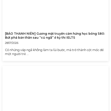
[BÁO THANH NIÊN] Gương mặt truyền cảm hứng học bổng S80:
Bứt phá bản thân sau “cú ngã” ở kỳ thi IELTS
28/07/2026
Có những vấp ngã không làm ta lùi bước, mà trở thành cột mốc để
một người trẻ …