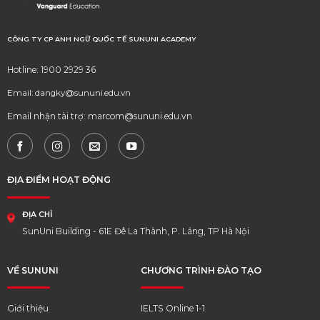
CÔNG TY CP ANH NGỮ QUỐC TẾ SUNUNI ACADEMY
Hotline: 1900 2929 36
Email: dangky@sununi.edu.vn
Email nhận tài trợ: marcom@sununi.edu.vn
ĐỊA ĐIỂM HOẠT ĐỘNG
ĐỊA CHỈ
SunUni Building - 61E Đê La Thành, P. Láng, TP Hà Nội
VỀ SUNUNI
CHƯƠNG TRÌNH ĐÀO TẠO
Giới thiệu
IELTS Online 1-1