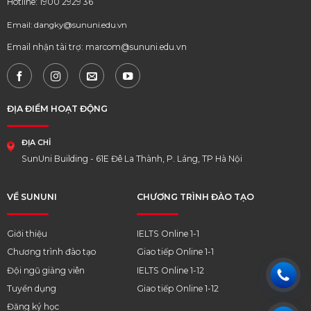
Hotline: 1900 2929 36
Email: dangky@sununi.edu.vn
Email nhận tài trợ: marcom@sununi.edu.vn
ĐỊA ĐIỂM HOẠT ĐỘNG
ĐỊA CHỈ
SunUni Building - 61E Đê La Thành, P. Láng, TP Hà Nội
VỀ SUNUNI
CHƯƠNG TRÌNH ĐÀO TẠO
Giới thiệu
IELTS Online 1-1
Chương trình đào tạo
Giao tiếp Online 1-1
Đội ngũ giảng viên
IELTS Online 1-12
Tuyển dụng
Giao tiếp Online 1-12
Đăng ký học