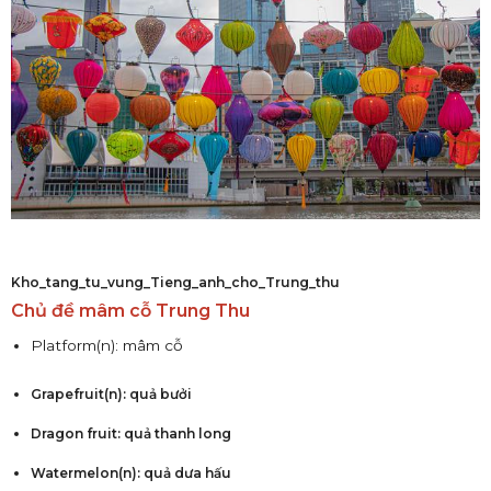
Kho_tang_tu_vung_Tieng_anh_cho_Trung_thu
Chủ đề mâm cỗ Trung Thu
Platform(n): mâm cỗ
Grapefruit(n): quả bưởi
Dragon fruit: quả thanh long
Watermelon(n): quả dưa hấu