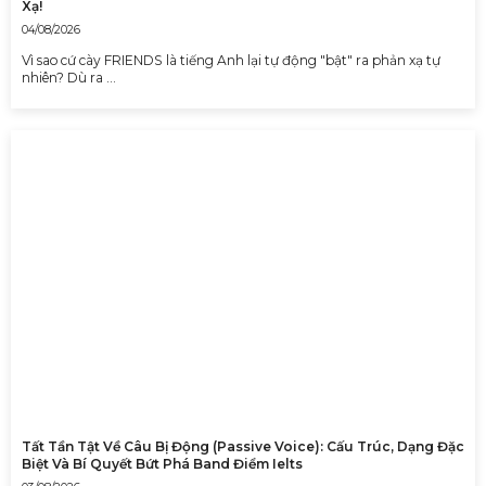
Xạ!
04/08/2026
Vì sao cứ cày FRIENDS là tiếng Anh lại tự động "bật" ra phản xạ tự
nhiên? Dù ra …
Tất Tần Tật Về Câu Bị Động (Passive Voice): Cấu Trúc, Dạng Đặc
Biệt Và Bí Quyết Bứt Phá Band Điểm Ielts