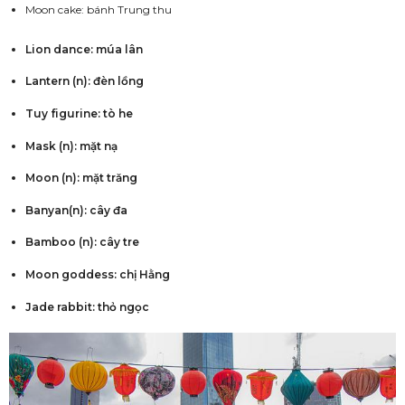
Moon cake: bánh Trung thu
Lion dance: múa lân
Lantern (n): đèn lồng
Tuy figurine: tò he
Mask (n): mặt nạ
Moon (n): mặt trăng
Banyan(n): cây đa
Bamboo (n): cây tre
Moon goddess: chị Hằng
Jade rabbit: thỏ ngọc