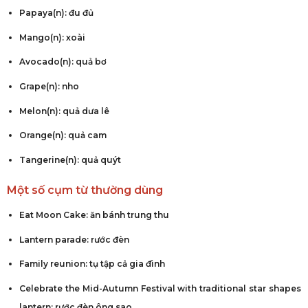
Papaya(n): đu đủ
Mango(n): xoài
Avocado(n): quả bơ
Grape(n): nho
Melon(n): quả dưa lê
Orange(n): quả cam
Tangerine(n): quả quýt
Một số cụm từ thường dùng
Eat Moon Cake: ăn bánh trung thu
Lantern parade: rước đèn
Family reunion: tụ tập cả gia đình
Celebrate the Mid-Autumn Festival with traditional star shapes
lantern: rước đèn ông sao