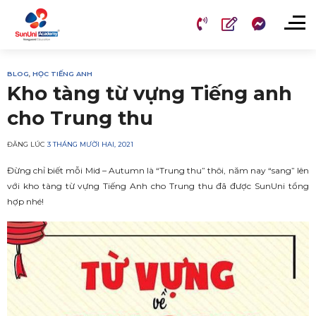
Chuyển
đến
nội
dung
BLOG
,
HỌC TIẾNG ANH
Kho tàng từ vựng Tiếng anh
cho Trung thu
ĐĂNG LÚC
3 THÁNG MƯỜI HAI, 2021
Đừng chỉ biết mỗi Mid – Autumn là “Trung thu” thôi, năm nay “sang” lên
với kho tàng từ vựng Tiếng Anh cho Trung thu đã được SunUni tổng
hợp nhé!