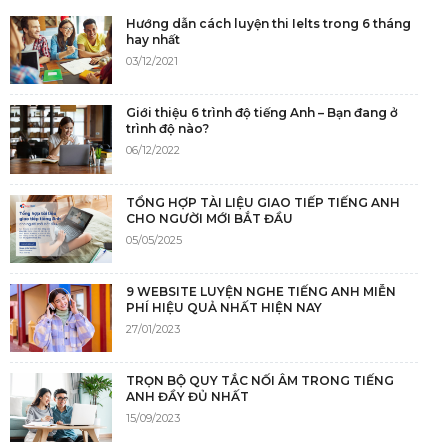
Hướng dẫn cách luyện thi Ielts trong 6 tháng
hay nhất
03/12/2021
Giới thiệu 6 trình độ tiếng Anh – Bạn đang ở
trình độ nào?
06/12/2022
TỔNG HỢP TÀI LIỆU GIAO TIẾP TIẾNG ANH
CHO NGƯỜI MỚI BẮT ĐẦU
05/05/2025
9 WEBSITE LUYỆN NGHE TIẾNG ANH MIỄN
PHÍ HIỆU QUẢ NHẤT HIỆN NAY
27/01/2023
TRỌN BỘ QUY TẮC NỐI ÂM TRONG TIẾNG
ANH ĐẦY ĐỦ NHẤT
15/09/2023