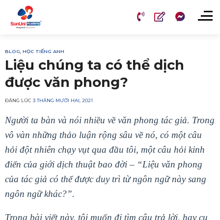
Chuyển
đến
nội
dung
BLOG
,
HỌC TIẾNG ANH
Liệu chúng ta có thể dịch
được văn phong?
ĐĂNG LÚC
3 THÁNG MƯỜI HAI, 2021
Người ta bàn và nói nhiều về văn phong tác giả. Trong
vô vàn những thảo luận rộng sâu về nó, có một câu
hỏi đột nhiên chạy vụt qua đầu tôi, một câu hỏi kinh
điển của giới dịch thuật bao đời – “Liệu văn phong
của tác giả có thể được duy trì từ ngôn ngữ này sang
ngôn ngữ khác?”.
Trong bài viết này, tôi muốn đi tìm câu trả lời, hay cụ