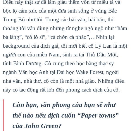
Điều này thật sự đã làm giàu thêm vốn từ miêu tả và
bộc lộ cảm xúc của một đứa sinh sống ở vùng Bắc
Trung Bộ như tôi. Trong các bài văn, bài báo, thi
thoảng tôi vẫn dùng những từ nghe ngồ ngộ như “hầm
bà lằng”, “cổ lỗ sĩ”, “cà chớn cà pháo”,…
Nhìn lại
background của dịch giả, tôi mới biết cô Lý Lan là một
người con của miền Nam, sinh ra tại Thủ Dầu Một,
tỉnh Bình Dương. Cô cũng theo học bằng thạc sỹ
ngành Văn học Anh tại Đại học Wake Forest, ngoài
nhà văn, nhà thơ, cô còn là một nhà giáo. Những điều
này có tác động rất lớn đến phong cách dịch của cô.
Còn bạn, văn phong của bạn sẽ như
thế nào nếu dịch cuốn “Paper towns”
của John Green?