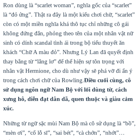
Ron dùng là “scarlet woman”, nghĩa gốc của “scarlet”
là “đỏ ửng”. Thật ra đây là một kiểu chơi chữ, “scarlet”
còn có một miền nghĩa khá thô tục chỉ những cô gái
không đứng đắn, phỏng theo tên của một nhân vật nữ
sinh có dính scandal tình ái trong bộ tiểu thuyết ăn
khách “Chữ A màu đỏ”. Nhưng Lý Lan đã quyết định
thay bằng từ “lẳng lơ” để thể hiện sự tôn trọng với
nhân vật Hermione, cho dù như vậy sẽ phá vỡ đi ẩn ý
trong cách chơi chữ của Rowling.
Điều cuối cùng, cô
sử dụng ngôn ngữ Nam Bộ với lối dùng từ, cách
xưng hô, diễn đạt dân dã, quen thuộc và giàu cảm
xúc.
Những từ ngữ sặc mùi Nam Bộ mà cô sử dụng là “bồ”,
“mèn
ơi”, “cổ lỗ sĩ”, “sai bét”, “cà chớn”, “nhớt”…