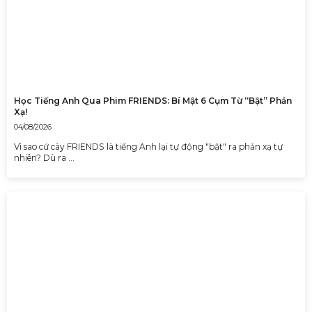
Học Tiếng Anh Qua Phim FRIENDS: Bí Mật 6 Cụm Từ “Bật” Phản
Xạ!
04/08/2026
Vì sao cứ cày FRIENDS là tiếng Anh lại tự động "bật" ra phản xạ tự
nhiên? Dù ra …