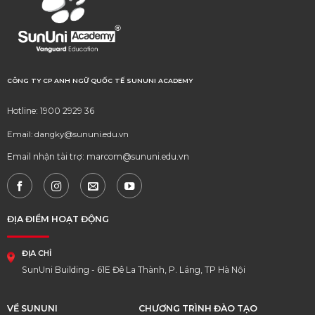
CÔNG TY CP ANH NGỮ QUỐC TẾ SUNUNI ACADEMY
Hotline: 1900 2929 36
Email: dangky@sununi.edu.vn
Email nhận tài trợ: marcom@sununi.edu.vn
ĐỊA ĐIỂM HOẠT ĐỘNG
ĐỊA CHỈ
SunUni Building - 61E Đê La Thành, P. Láng, TP Hà Nội
VỀ SUNUNI
CHƯƠNG TRÌNH ĐÀO TẠO