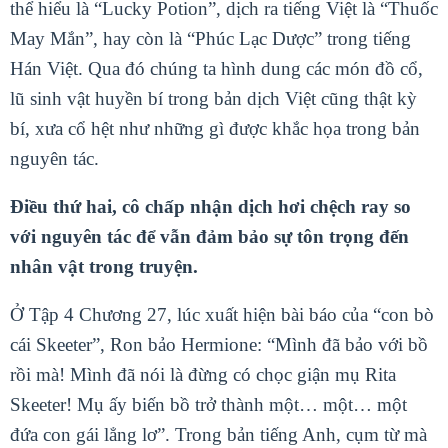
thể hiểu là “Lucky Potion”, dịch ra tiếng Việt là “Thuốc
May Mắn”, hay còn là “Phúc Lạc Dược” trong tiếng
Hán Việt. Qua đó chúng ta hình dung các món đồ cổ,
lũ sinh vật huyền bí trong bản dịch Việt cũng thật kỳ
bí, xưa cổ hệt như những gì được khắc họa trong bản
nguyên tác.
Điều thứ hai, cô chấp nhận dịch hơi chệch ray so
với nguyên tác để vẫn đảm bảo sự tôn trọng đến
nhân vật trong truyện.
Ở Tập 4 Chương 27, lúc xuất hiện bài báo của “con bò
cái Skeeter”, Ron bảo Hermione: “Mình đã bảo với bồ
rồi mà! Mình đã nói là đừng có chọc giận mụ Rita
Skeeter! Mụ ấy biến bồ trở thành một… một… một
đứa con gái lẳng lơ”. Trong bản tiếng Anh, cụm từ mà