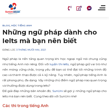
Chuyển
đến
nội
dung
BLOG
,
HỌC TIẾNG ANH
Những ngữ pháp dành cho
Ielts mà bạn nên biết
ĐĂNG LÚC
3 THÁNG MƯỜI HAI, 2021
Ngữ pháp là nền tảng quan trọng khi học ngoại ngữ nói chung cũng
như tiếng Anh nói riêng. Đối với
luyện thi Ielts
, ngữ pháp giữ vai trò như
nền móng vững chắc, trọng yếu để bạn có thể đạt tới những trình độ
cao và thành thạo được cả 4 kỹ năng. Tuy nhiên, ngữ pháp tiếng Anh là
rất phong phú, đa dạng. Vậy những chủ điểm ngữ pháp nào quan trọng
và thường được dùng trong Ielts?
Để giải đáp những băn khoăn đó,
SunUni
sẽ gợi ý những ngữ pháp cho
Ielts mà bạn nên biết. Cùng theo dõi với SunUni nhé!
Các thì trong tiếng Anh