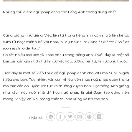
Những chủ điểm ngữ pháp dành cho tiếng Anh thông dụng nhất
Cũng giống như tiếng Việt, liên từ trong tiếng anh có vai trò liên kế từ,
cụm từ hoặc mệnh đề với nhau. Ví dụ như: “For / And / Or / Yet / So / As
soon as / In order to,…”
Có rất nhiều loại liên từ khác nhau trong tiếng anh. Dưới đây là một số
loại bạn cần ghi nhớ như liên từ kết hợp, tương liên từ, liên từ phụ thuộc.
Trên đây là một số kiến thức về ngữ pháp dành cho Ielts mà SunUni giới
thiệu cho bạn. Tuy nhiên, vẫn còn nhiều kiến thức ngữ pháp quan trọng
mà bạn cần ôn luyện liên tục và thường xuyên hơn. Học tiếng Anh giống
như xây một ngôi nhà thì học ngữ pháp là giai đoạn tạo dựng nền
móng. Vì vậy, chỉ khi móng chắc thì nhà vững và lên cao hơn.
Chia sẻ: