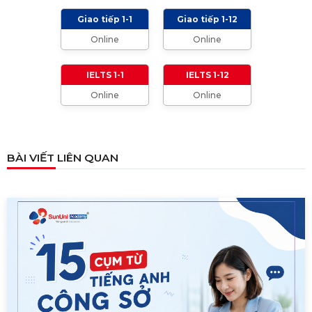
Giao tiếp 1-1
Giao tiếp 1-12
TIÊU CHÍ CHẤM IELTS SPEAKING, WRITING
Online
Online
2024 VÀ NHỮNG LƯU Ý
01/01/2024
IELTS 1-1
IELTS 1-12
Online
Online
TỔNG HỢP CÁCH XƯNG HÔ TRONG TIẾNG
ANH (Từ formal đến informal)
01/08/2023
BÀI VIẾT LIÊN QUAN
TỔNG HỢP 9 LOẠI LINKING WORDS THÔNG
DỤNG VÀ CÁCH VẬN DỤNG
17/06/2023