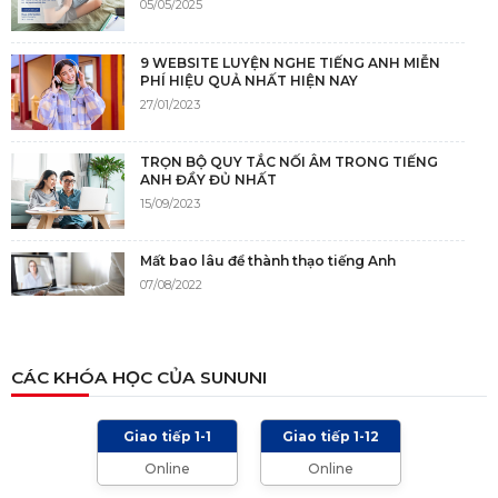
05/05/2025
9 WEBSITE LUYỆN NGHE TIẾNG ANH MIỄN
PHÍ HIỆU QUẢ NHẤT HIỆN NAY
27/01/2023
TRỌN BỘ QUY TẮC NỐI ÂM TRONG TIẾNG
ANH ĐẦY ĐỦ NHẤT
15/09/2023
Mất bao lâu để thành thạo tiếng Anh
07/08/2022
NGUỒN GỐC CỦA TIẾNG ANH
CÁC KHÓA HỌC CỦA SUNUNI
05/12/2021
Giao tiếp 1-1
Giao tiếp 1-12
TIÊU CHÍ CHẤM IELTS SPEAKING, WRITING
Online
Online
2024 VÀ NHỮNG LƯU Ý