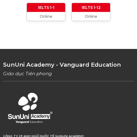
01/01/2024
IELTS 1-1
IELTS 1-12
Online
Online
TỔNG HỢP CÁCH XƯNG HÔ TRONG TIẾNG
ANH (Từ formal đến informal)
01/08/2023
TỔNG HỢP 9 LOẠI LINKING WORDS THÔNG
DỤNG VÀ CÁCH VẬN DỤNG
17/06/2023
SunUni Academy - Vanguard Education
Giáo dục Tiên phong
CÔNG TY CP ANH NGỮ QUỐC TẾ SUNUNI ACADEMY