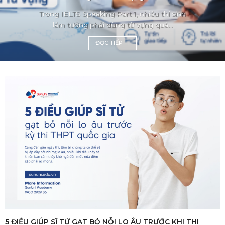
Trong IELTS Speaking Part 1, nhiều thí sinh
lầm tưởng phải dùng từ vựng quá...
ĐỌC TIẾP
→
5 ĐIỀU GIÚP SĨ TỬ GẠT BỎ NỖI LO ÂU TRƯỚC KHI THI