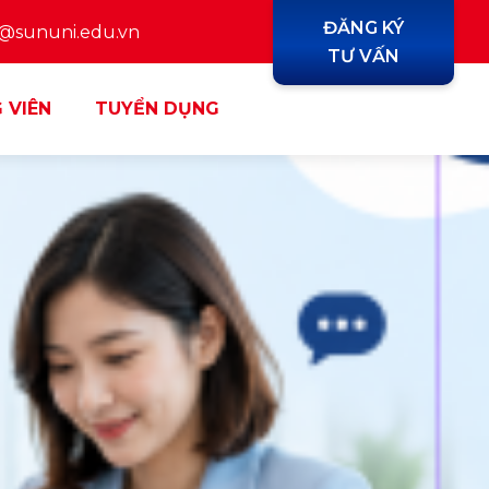
ĐĂNG KÝ
y@sununi.edu.vn
TƯ VẤN
 VIÊN
TUYỂN DỤNG