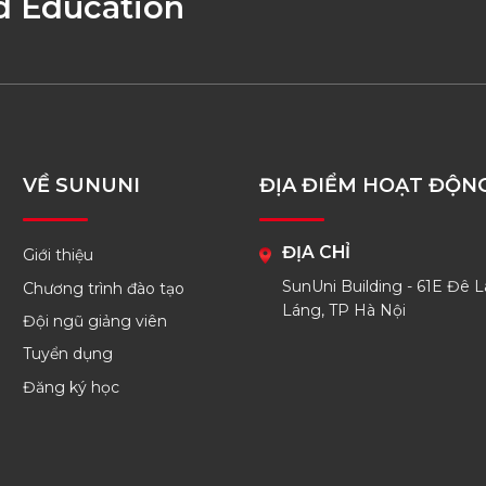
d Education
VỀ SUNUNI
ĐỊA ĐIỂM HOẠT ĐỘN
ĐỊA CHỈ
Giới thiệu
SunUni Building - 61E Đê L
Chương trình đào tạo
Láng, TP Hà Nội
Đội ngũ giảng viên
Tuyển dụng
Đăng ký học