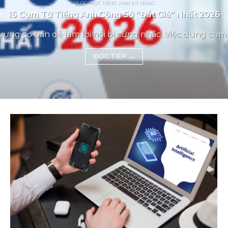
BLOG HỌC TIẾNG ANH KỸ NĂNG
15 Cụm Từ Tiếng Anh Công Sở “Đắt Giá” Nhất 2026
vựng cơ bản dễ làm lời nói bị cứng nhắc. Việc dùng cụm t
ĐỌC TIẾP
→