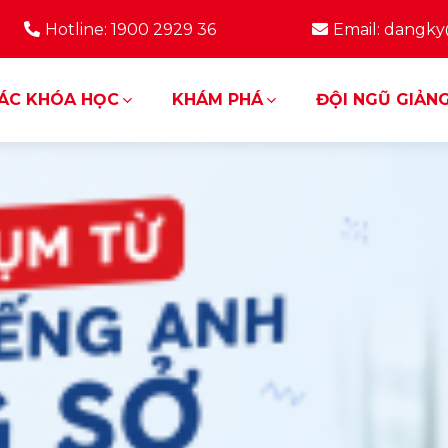
Hotline: 1900 2929 36
Email: dangk
ÁC KHÓA HỌC
KHÁM PHÁ
ĐỘI NGŨ GIẢNG