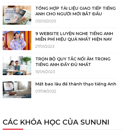
TỔNG HỢP TÀI LIỆU GIAO TIẾP TIẾNG
ANH CHO NGƯỜI MỚI BẮT ĐẦU
05/05/2025
9 WEBSITE LUYỆN NGHE TIẾNG ANH
MIỄN PHÍ HIỆU QUẢ NHẤT HIỆN NAY
27/01/2023
TRỌN BỘ QUY TẮC NỐI ÂM TRONG
TIẾNG ANH ĐẦY ĐỦ NHẤT
15/09/2023
Mất bao lâu để thành thạo tiếng Anh
07/08/2022
NGUỒN GỐC CỦA TIẾNG ANH
05/12/2021
CÁC KHÓA HỌC CỦA SUNUNI