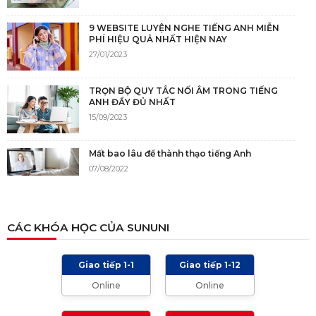
9 WEBSITE LUYỆN NGHE TIẾNG ANH MIỄN
PHÍ HIỆU QUẢ NHẤT HIỆN NAY
27/01/2023
TRỌN BỘ QUY TẮC NỐI ÂM TRONG TIẾNG
ANH ĐẦY ĐỦ NHẤT
15/09/2023
Mất bao lâu để thành thạo tiếng Anh
07/08/2022
NGUỒN GỐC CỦA TIẾNG ANH
CÁC KHÓA HỌC CỦA SUNUNI
05/12/2021
Giao tiếp 1-1
Giao tiếp 1-12
TIÊU CHÍ CHẤM IELTS SPEAKING, WRITING
Online
Online
2024 VÀ NHỮNG LƯU Ý
01/01/2024