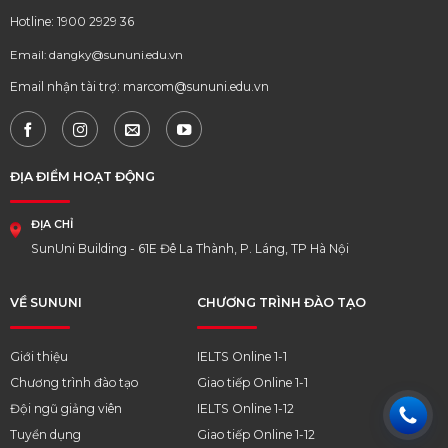
Hotline: 1900 2929 36
Email: dangky@sununi.edu.vn
Email nhận tài trợ: marcom@sununi.edu.vn
ĐỊA ĐIỂM HOẠT ĐỘNG
ĐỊA CHỈ
SunUni Building - 61E Đê La Thành, P. Láng, TP Hà Nội
VỀ SUNUNI
CHƯƠNG TRÌNH ĐÀO TẠO
Giới thiệu
IELTS Online 1-1
Chương trình đào tạo
Giao tiếp Online 1-1
Đội ngũ giảng viên
IELTS Online 1-12
Tuyển dụng
Giao tiếp Online 1-12