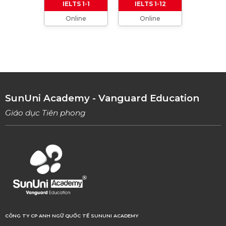
IELTS 1-1
IELTS 1-12
Online
Online
TỔNG HỢP CÁCH XƯNG HÔ TRONG TIẾNG
ANH (Từ formal đến informal)
01/08/2023
TỔNG HỢP 9 LOẠI LINKING WORDS THÔNG
DỤNG VÀ CÁCH VẬN DỤNG
17/06/2023
SunUni Academy - Vanguard Education
Giáo dục Tiên phong
CÔNG TY CP ANH NGỮ QUỐC TẾ SUNUNI ACADEMY