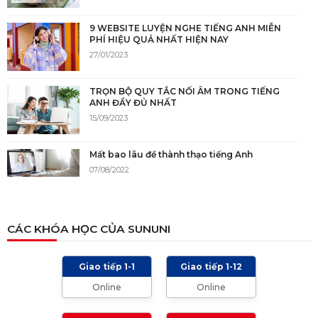
9 WEBSITE LUYỆN NGHE TIẾNG ANH MIỄN
PHÍ HIỆU QUẢ NHẤT HIỆN NAY
27/01/2023
TRỌN BỘ QUY TẮC NỐI ÂM TRONG TIẾNG
ANH ĐẦY ĐỦ NHẤT
15/09/2023
Mất bao lâu để thành thạo tiếng Anh
07/08/2022
NGUỒN GỐC CỦA TIẾNG ANH
CÁC KHÓA HỌC CỦA SUNUNI
05/12/2021
Giao tiếp 1-1
Giao tiếp 1-12
TIÊU CHÍ CHẤM IELTS SPEAKING, WRITING
Online
Online
2024 VÀ NHỮNG LƯU Ý
01/01/2024