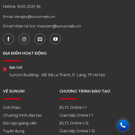
Hotline: 1900 2929 36
Email: dangky@sununi.edu.vn
Email nhận tài trợ: marcom@sununi.edu.vn
ĐỊA ĐIỂM HOẠT ĐỘNG
ĐỊA CHỈ
SunUni Building - 61E Đê La Thành, P. Láng, TP Hà Nội
VỀ SUNUNI
CHƯƠNG TRÌNH ĐÀO TẠO
Giới thiệu
IELTS Online 1-1
Chương trình đào tạo
Giao tiếp Online 1-1
Đội ngũ giảng viên
IELTS Online 1-12
Tuyển dụng
Giao tiếp Online 1-12