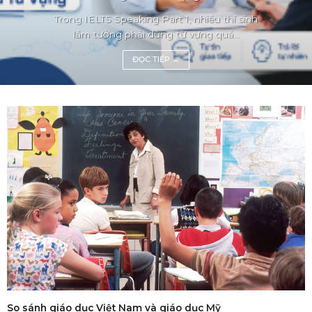
Trong IELTS Speaking Part 1, nhiều thí sinh
lầm tưởng phải dùng từ vựng quá...
ĐỌC TIẾP
→
So sánh giáo dục Việt Nam và giáo dục Mỹ