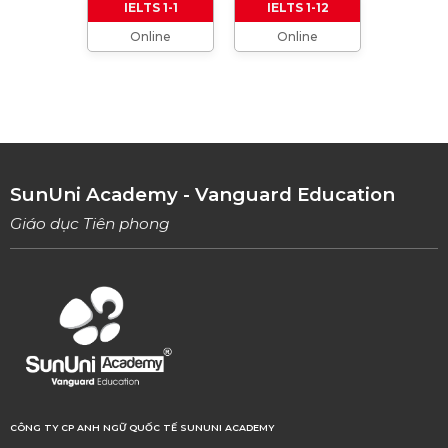
IELTS 1-1
IELTS 1-12
Online
Online
TỔNG HỢP CÁCH XƯNG HÔ TRONG TIẾNG
ANH (Từ formal đến informal)
01/08/2023
TỔNG HỢP 9 LOẠI LINKING WORDS THÔNG
DỤNG VÀ CÁCH VẬN DỤNG
17/06/2023
SunUni Academy - Vanguard Education
Giáo dục Tiên phong
CÔNG TY CP ANH NGỮ QUỐC TẾ SUNUNI ACADEMY