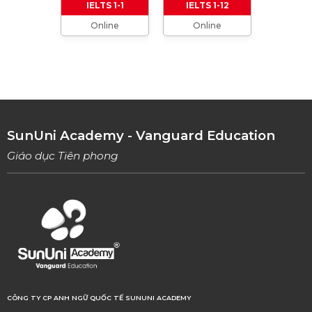
IELTS 1-1
IELTS 1-12
Online
Online
TỔNG HỢP CÁCH XƯNG HÔ TRONG TIẾNG
ANH (Từ formal đến informal)
01/08/2023
TỔNG HỢP 9 LOẠI LINKING WORDS THÔNG
DỤNG VÀ CÁCH VẬN DỤNG
17/06/2023
SunUni Academy - Vanguard Education
Giáo dục Tiên phong
CÔNG TY CP ANH NGỮ QUỐC TẾ SUNUNI ACADEMY