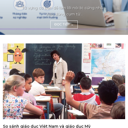
Từ vựng cơ bản dễ làm lời nói bị cứng nhắc.
Việc dùng cụm từ...
ĐỌC TIẾP
→
So sánh giáo dục Việt Nam và giáo dục Mỹ