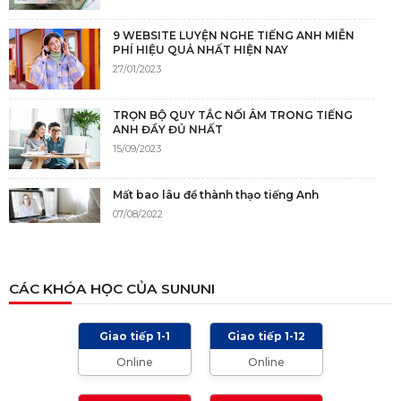
9 WEBSITE LUYỆN NGHE TIẾNG ANH MIỄN
PHÍ HIỆU QUẢ NHẤT HIỆN NAY
27/01/2023
TRỌN BỘ QUY TẮC NỐI ÂM TRONG TIẾNG
ANH ĐẦY ĐỦ NHẤT
15/09/2023
Mất bao lâu để thành thạo tiếng Anh
07/08/2022
NGUỒN GỐC CỦA TIẾNG ANH
CÁC KHÓA HỌC CỦA SUNUNI
05/12/2021
Giao tiếp 1-1
Giao tiếp 1-12
TIÊU CHÍ CHẤM IELTS SPEAKING, WRITING
Online
Online
2024 VÀ NHỮNG LƯU Ý
01/01/2024