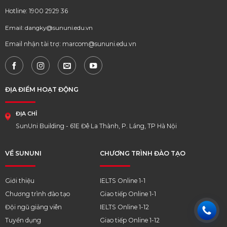
Hotline: 1900 2929 36
Email: dangky@sununi.edu.vn
Email nhận tài trợ: marcom@sununi.edu.vn
ĐỊA ĐIỂM HOẠT ĐỘNG
ĐỊA CHỈ
SunUni Building - 61E Đê La Thành, P. Láng, TP Hà Nội
VỀ SUNUNI
CHƯƠNG TRÌNH ĐÀO TẠO
Giới thiệu
IELTS Online 1-1
Chương trình đào tạo
Giao tiếp Online 1-1
Đội ngũ giảng viên
IELTS Online 1-12
Tuyển dụng
Giao tiếp Online 1-12