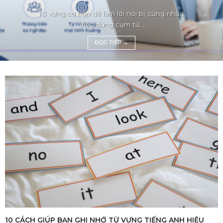
Từ vựng cơ bản dễ làm lời nói bị cứng nhắc.
Việc dùng cụm từ...
ĐỌC TIẾP
→
10 CÁCH GIÚP BẠN GHI NHỚ TỪ VỰNG TIẾNG ANH HIỆU