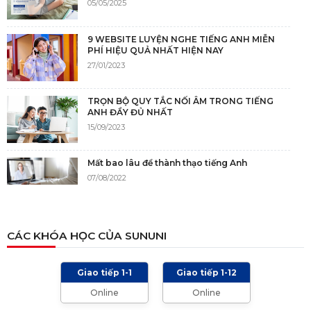
05/05/2025
9 WEBSITE LUYỆN NGHE TIẾNG ANH MIỄN
PHÍ HIỆU QUẢ NHẤT HIỆN NAY
27/01/2023
TRỌN BỘ QUY TẮC NỐI ÂM TRONG TIẾNG
ANH ĐẦY ĐỦ NHẤT
15/09/2023
Mất bao lâu để thành thạo tiếng Anh
07/08/2022
NGUỒN GỐC CỦA TIẾNG ANH
CÁC KHÓA HỌC CỦA SUNUNI
05/12/2021
Giao tiếp 1-1
Giao tiếp 1-12
TIÊU CHÍ CHẤM IELTS SPEAKING, WRITING
Online
Online
2024 VÀ NHỮNG LƯU Ý