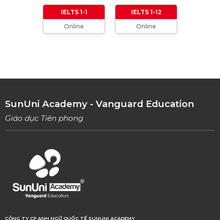
01/01/2024
IELTS 1-1
IELTS 1-12
Online
Online
TỔNG HỢP CÁCH XƯNG HÔ TRONG TIẾNG
ANH (Từ formal đến informal)
01/08/2023
TỔNG HỢP 9 LOẠI LINKING WORDS THÔNG
DỤNG VÀ CÁCH VẬN DỤNG
17/06/2023
SunUni Academy - Vanguard Education
Giáo dục Tiên phong
CÔNG TY CP ANH NGỮ QUỐC TẾ SUNUNI ACADEMY