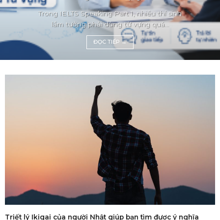
Trong IELTS Speaking Part 1, nhiều thí sinh
lầm tưởng phải dùng từ vựng quá...
ĐỌC TIẾP
→
Triết lý Ikigai của người Nhật giúp bạn tìm được ý nghĩa