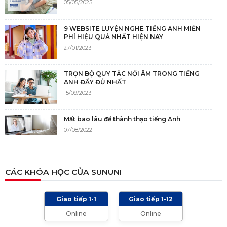
05/05/2025
9 WEBSITE LUYỆN NGHE TIẾNG ANH MIỄN
PHÍ HIỆU QUẢ NHẤT HIỆN NAY
27/01/2023
TRỌN BỘ QUY TẮC NỐI ÂM TRONG TIẾNG
ANH ĐẦY ĐỦ NHẤT
15/09/2023
Mất bao lâu để thành thạo tiếng Anh
07/08/2022
NGUỒN GỐC CỦA TIẾNG ANH
CÁC KHÓA HỌC CỦA SUNUNI
05/12/2021
Giao tiếp 1-1
Giao tiếp 1-12
TIÊU CHÍ CHẤM IELTS SPEAKING, WRITING
Online
Online
2024 VÀ NHỮNG LƯU Ý