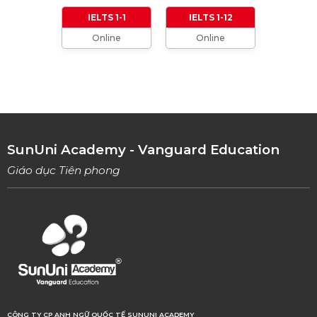
01/01/2024
IELTS 1-1
IELTS 1-12
Online
Online
TỔNG HỢP CÁCH XƯNG HÔ TRONG TIẾNG
ANH (Từ formal đến informal)
01/08/2023
TỔNG HỢP 9 LOẠI LINKING WORDS THÔNG
DỤNG VÀ CÁCH VẬN DỤNG
17/06/2023
SunUni Academy - Vanguard Education
Giáo dục Tiên phong
CÔNG TY CP ANH NGỮ QUỐC TẾ SUNUNI ACADEMY