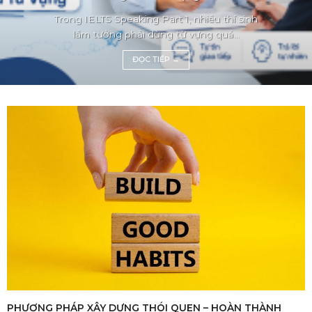
Trong IELTS Speaking Part 1, nhiều thí sinh
lầm tưởng phải dùng từ vựng quá...
ĐỌC TIẾP
→
PHƯƠNG PHÁP XÂY DỰNG THÓI QUEN – HOÀN THÀNH