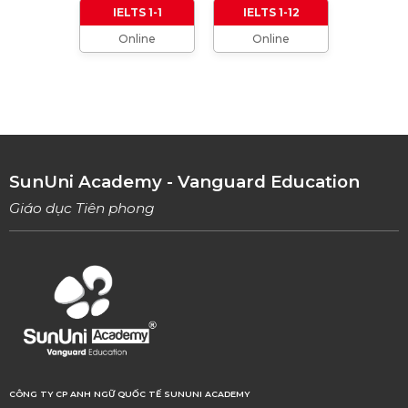
IELTS 1-1
IELTS 1-12
Online
Online
TỔNG HỢP CÁCH XƯNG HÔ TRONG TIẾNG
ANH (Từ formal đến informal)
01/08/2023
TỔNG HỢP 9 LOẠI LINKING WORDS THÔNG
DỤNG VÀ CÁCH VẬN DỤNG
17/06/2023
SunUni Academy - Vanguard Education
Giáo dục Tiên phong
CÔNG TY CP ANH NGỮ QUỐC TẾ SUNUNI ACADEMY