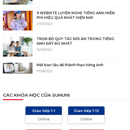
9 WEBSITE LUYỆN NGHE TIẾNG ANH MIỄN
PHÍ HIỆU QUẢ NHẤT HIỆN NAY
27/01/2023
TRỌN BỘ QUY TẮC NỐI ÂM TRONG TIẾNG
ANH ĐẦY ĐỦ NHẤT
15/09/2023
Mất bao lâu để thành thạo tiếng Anh
07/08/2022
NGUỒN GỐC CỦA TIẾNG ANH
CÁC KHÓA HỌC CỦA SUNUNI
05/12/2021
Giao tiếp 1-1
Giao tiếp 1-12
TIÊU CHÍ CHẤM IELTS SPEAKING, WRITING
Online
Online
2024 VÀ NHỮNG LƯU Ý
01/01/2024