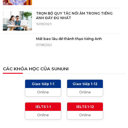
TRỌN BỘ QUY TẮC NỐI ÂM TRONG TIẾNG
ANH ĐẦY ĐỦ NHẤT
15/09/2023
Mất bao lâu để thành thạo tiếng Anh
07/08/2022
NGUỒN GỐC CỦA TIẾNG ANH
CÁC KHÓA HỌC CỦA SUNUNI
05/12/2021
Giao tiếp 1-1
Giao tiếp 1-12
TIÊU CHÍ CHẤM IELTS SPEAKING, WRITING
Online
Online
2024 VÀ NHỮNG LƯU Ý
01/01/2024
IELTS 1-1
IELTS 1-12
Online
Online
TỔNG HỢP CÁCH XƯNG HÔ TRONG TIẾNG
ANH (Từ formal đến informal)
01/08/2023