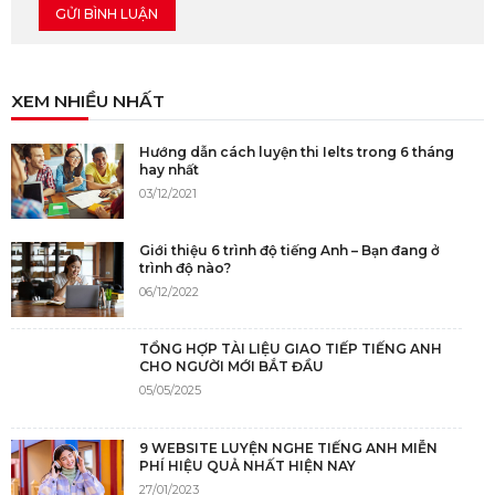
XEM NHIỀU NHẤT
Hướng dẫn cách luyện thi Ielts trong 6 tháng
hay nhất
03/12/2021
Giới thiệu 6 trình độ tiếng Anh – Bạn đang ở
trình độ nào?
06/12/2022
TỔNG HỢP TÀI LIỆU GIAO TIẾP TIẾNG ANH
CHO NGƯỜI MỚI BẮT ĐẦU
05/05/2025
9 WEBSITE LUYỆN NGHE TIẾNG ANH MIỄN
PHÍ HIỆU QUẢ NHẤT HIỆN NAY
27/01/2023