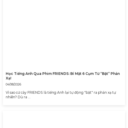
Học Tiếng Anh Qua Phim FRIENDS: Bí Mật 6 Cụm Từ “Bật” Phản
Xạ!
04/08/2026
Vì sao cứ cày FRIENDS là tiếng Anh lại tự động "bật" ra phản xạ tự
nhiên? Dù ra …