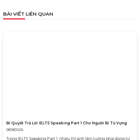
BÀI VIẾT LIÊN QUAN
TỔNG HỢP 9 LOẠI LINKING WORDS THÔNG
DỤNG VÀ CÁCH VẬN DỤNG
17/06/2023
Bí Quyết Trả Lời IELTS Speaking Part 1 Cho Người Bí Từ Vựng
08/08/2026
Trong IELTS Speaking Part 1, nhiều thí sinh lầm tưởng phải dùng từ