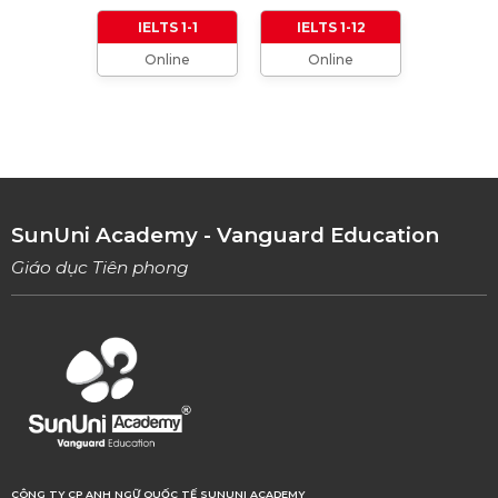
01/01/2024
IELTS 1-1
IELTS 1-12
Online
Online
TỔNG HỢP CÁCH XƯNG HÔ TRONG TIẾNG
ANH (Từ formal đến informal)
01/08/2023
TỔNG HỢP 9 LOẠI LINKING WORDS THÔNG
DỤNG VÀ CÁCH VẬN DỤNG
17/06/2023
SunUni Academy - Vanguard Education
Giáo dục Tiên phong
CÔNG TY CP ANH NGỮ QUỐC TẾ SUNUNI ACADEMY