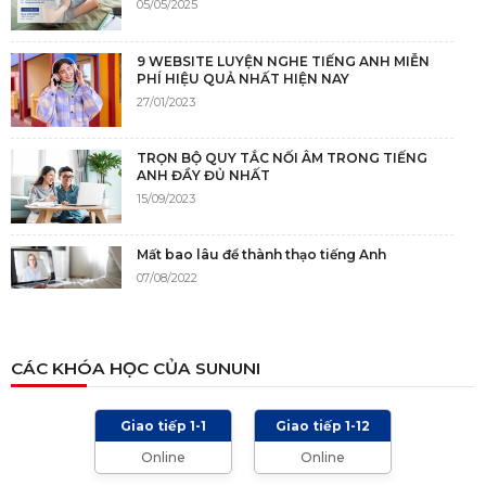
05/05/2025
9 WEBSITE LUYỆN NGHE TIẾNG ANH MIỄN
PHÍ HIỆU QUẢ NHẤT HIỆN NAY
27/01/2023
TRỌN BỘ QUY TẮC NỐI ÂM TRONG TIẾNG
ANH ĐẦY ĐỦ NHẤT
15/09/2023
Mất bao lâu để thành thạo tiếng Anh
07/08/2022
NGUỒN GỐC CỦA TIẾNG ANH
CÁC KHÓA HỌC CỦA SUNUNI
05/12/2021
Giao tiếp 1-1
Giao tiếp 1-12
TIÊU CHÍ CHẤM IELTS SPEAKING, WRITING
Online
Online
2024 VÀ NHỮNG LƯU Ý