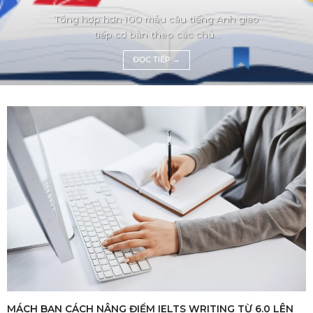
Tổng hợp hơn 100 mẫu câu tiếng Anh giao
tiếp cơ bản theo các chủ...
ĐỌC TIẾP
→
MÁCH BẠN CÁCH NÂNG ĐIỂM IELTS WRITING TỪ 6.0 LÊN