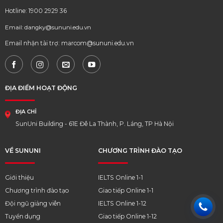
Hotline: 1900 2929 36
Email: dangky@sununi.edu.vn
Email nhận tài trợ: marcom@sununi.edu.vn
ĐỊA ĐIỂM HOẠT ĐỘNG
ĐỊA CHỈ
SunUni Building - 61E Đê La Thành, P. Láng, TP Hà Nội
VỀ SUNUNI
CHƯƠNG TRÌNH ĐÀO TẠO
Giới thiệu
IELTS Online 1-1
Chương trình đào tạo
Giao tiếp Online 1-1
Đội ngũ giảng viên
IELTS Online 1-12
Tuyển dụng
Giao tiếp Online 1-12