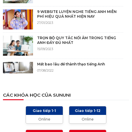
9 WEBSITE LUYỆN NGHE TIẾNG ANH MIỄN
PHÍ HIỆU QUẢ NHẤT HIỆN NAY
27/01/2023
TRỌN BỘ QUY TẮC NỐI ÂM TRONG TIẾNG
ANH ĐẦY ĐỦ NHẤT
15/09/2023
Mất bao lâu để thành thạo tiếng Anh
07/08/2022
NGUỒN GỐC CỦA TIẾNG ANH
CÁC KHÓA HỌC CỦA SUNUNI
05/12/2021
Giao tiếp 1-1
Giao tiếp 1-12
TIÊU CHÍ CHẤM IELTS SPEAKING, WRITING
Online
Online
2024 VÀ NHỮNG LƯU Ý
01/01/2024