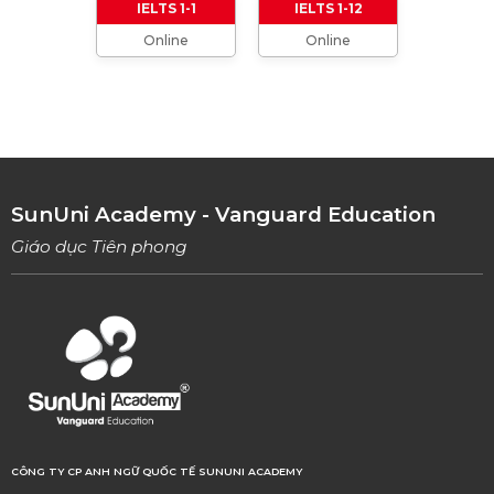
IELTS 1-1
IELTS 1-12
Online
Online
TỔNG HỢP CÁCH XƯNG HÔ TRONG TIẾNG
ANH (Từ formal đến informal)
01/08/2023
TỔNG HỢP 9 LOẠI LINKING WORDS THÔNG
DỤNG VÀ CÁCH VẬN DỤNG
17/06/2023
SunUni Academy - Vanguard Education
Giáo dục Tiên phong
CÔNG TY CP ANH NGỮ QUỐC TẾ SUNUNI ACADEMY